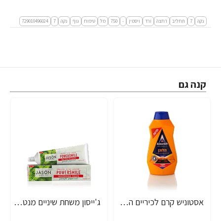
נקה
7
תחליב
רחצה
ורד
ויסמין
-
750
מל
טיפוח
גוף
נקה
7
729010496024
קנה גם
אסטוניש קרם לכיריים הלוגן ומיקרו 500 גרם - מבית יעקבי
ג'ייסון משחת שיניים מנטה עוצמתית ללא פלואריד ללא SLS ללא חומרים משמרים 170 גרם - מבית JASON
-37%