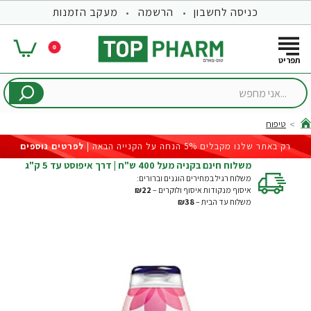
כניסה לחשבון
הרשמה
מעקב הזמנות
0
...אני
מחפש
טיפוח
hom
רק באתר שלנו מקבלים 5% הנחה על הקנייה הבאה |
לפרטים נוספים
משלוח חינם בקניה מעל 400 ש"ח | דרך איפוסט עד 5 ק"ג
משלוח רגיל במחירים הוגנים וברורים:
איסוף מנקודות איסוף ולוקרים –
₪22
משלוח עד הבית –
₪38