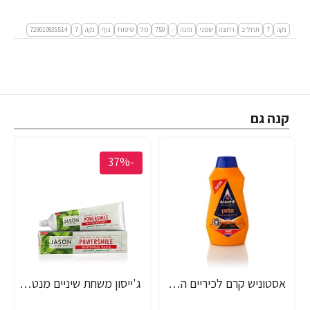
נקה
7
תחליב
רחצה
שמני
הזנה
-
750
מל
טיפוח
גוף
נקה
7
729010835514
קנה גם
-37%
אסטוניש קרם לכיריים הלוגן ומיקרו 500 גרם - מבית יעקבי
ג'ייסון משחת שיניים מנטה עוצמתית ללא פלואריד ללא SLS ללא חומרים משמרים 170 גרם - מבית JASON