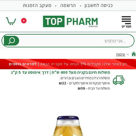
כניסה לחשבון
הרשמה
מעקב הזמנות
0
...אני
מחפש
טיפוח
hom
רק באתר שלנו מקבלים 5% הנחה על הקנייה הבאה |
לפרטים נוספים
משלוח חינם בקניה מעל 400 ש"ח | דרך איפוסט עד 5 ק"ג
משלוח רגיל במחירים הוגנים וברורים:
איסוף מנקודות איסוף ולוקרים –
₪22
משלוח עד הבית –
₪38