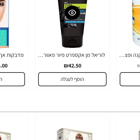
משחה גופרית טיפול אקנה ופצעונים 73 גרם - De La Cruz
לוריאל מן אקספרט פיור פאוור פילינג נגד ראשים שחורים 100 מ"ל - מבית L'OREAL
-30%
.00
₪42.50
₪
הוסף לעגלה
ה