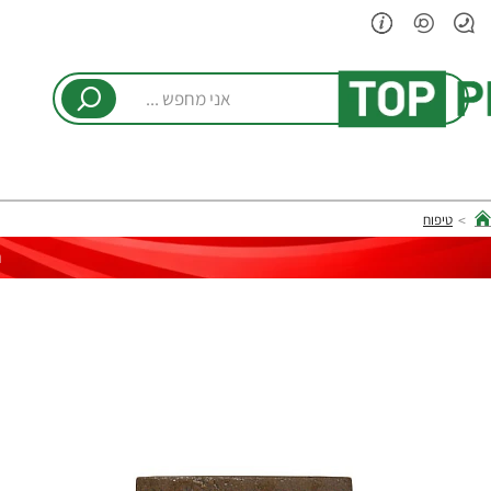
אני
מחפש
...
טיפוח
hom
ר