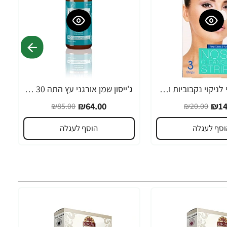
מדבקות אף לניקוי נקבוביות ושחורים מיידי - 3 יחידות - מבית Nu-Pore
ג'ייסון שמן אורגני עץ התה 30 מ"ל - מבית JASON
-25%
₪64.00
₪14
₪85.00
₪20.00
וסף לעגלה
הוסף לעגלה