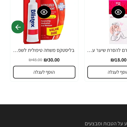
אורנה 19 קרם להסרת שיער עדין במיוחד 90 מ"ל
בליסטקס משחה טיפולית לשפתיים 10 גרם אריזה גדולה SPF 10 - מבית Blistex
-38%
₪30.00
₪18.00
₪48.00
וסף לעגלה
הוסף לעגלה
 על הטבות ומבצעים