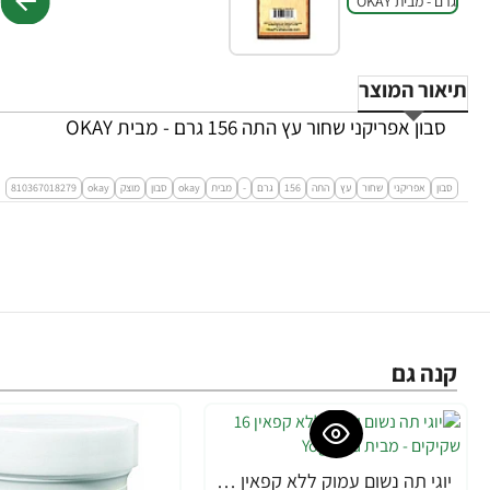
תיאור המוצר
סבון אפריקני שחור עץ התה 156 גרם - מבית OKAY
סבון
אפריקני
שחור
עץ
התה
156
גרם
-
מבית
okay
סבון
מוצק
okay
810367018279
קנה גם
יוגי תה נשום עמוק ללא קפאין 16 שקיקים - מבית Yogi Tea
-15%