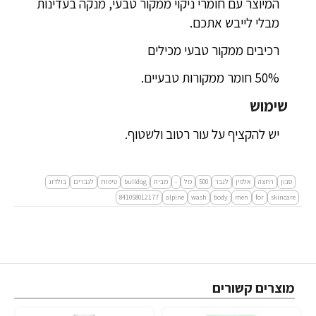
המיוצר עם חומרי ניקוי ממקור טבעי, מנקה בעדינות
מבלי לייבש אתכם.
רכיבים ממקור טבעי מכילים
50% חומר ממקורות טבעיים.
שימוש
יש להקציף על עור רטוב ולשטוף.
סבון
רחצה
אלפין
לגבר
500
מל
-
מבית
bulldog
טיפוח
לגברים
בולדוג
841058012177
alpine
wash
body
men
for
skincare
מוצרים קשורים