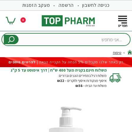
כניסה לחשבון
הרשמה
מעקב הזמנות
0
...אני
מחפש
טיפוח
hom
רק באתר שלנו מקבלים 5% הנחה על הקנייה הבאה |
לפרטים נוספים
משלוח חינם בקניה מעל 400 ש"ח | דרך איפוסט עד 5 ק"ג
משלוח רגיל במחירים הוגנים וברורים:
איסוף מנקודות איסוף ולוקרים –
₪22
משלוח עד הבית –
₪38