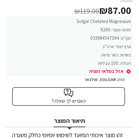
₪87.00
₪119.00
Solgar Chelated Magnesium
מזהה מוצר:
8260
מק"ט:
033984547094
ארץ ייצור:
ארה"ב
כשרות:
כשר פרווה
תכולה:
100 טבליות
אזל במלאי זמנית
מותג
SOLGAR
,
סולגאר
האם יש לך שאלה?
תיאור המוצר
זהו מוצר איכותי המיועד לשימוש יומיומי כחלק משגרה