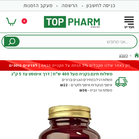
כניסה לחשבון
הרשמה
מעקב הזמנות
0
...אני
מחפש
הטבע
hom
רק באתר שלנו מקבלים 5% הנחה על הקנייה הבאה |
לפרטים נוספים
משלוח חינם בקניה מעל 400 ש"ח | דרך איפוסט עד 5 ק"ג
משלוח רגיל במחירים הוגנים וברורים:
איסוף מנקודות איסוף ולוקרים –
₪22
משלוח עד הבית –
₪38
-27%