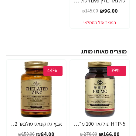
סולגאר כולין ואינוזיטול 500 מ"ג 100 כמוסות - מבית SOLGAR
₪96.00
₪145.00
מוצרים מאותו מותג
-44%
-39%
5-HTP סולגאר 100 מ״ג - הרכיב 5 הידרוקסי טריפטופן - 90 כמוסות מבית SOLGAR
אבץ גלוקונאט סולגאר 22 מ"ג - 250 טבליות מבית SOLGAR
₪84.00
₪166.00
₪150.00
₪270.00