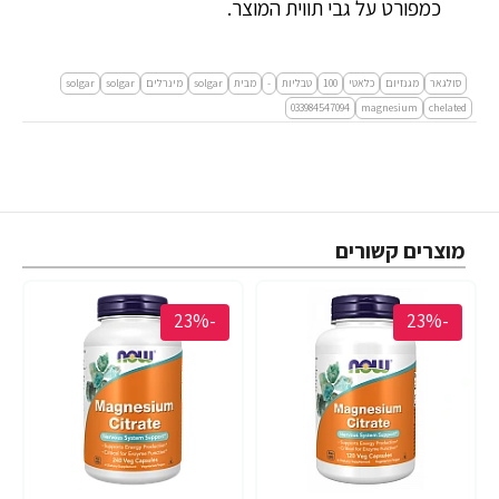
כמפורט על גבי תווית המוצר.
סולגאר
מגנזיום
כלאטי
100
טבליות
-
מבית
solgar
מינרלים
solgar
solgar
033984547094
magnesium
chelated
מוצרים קשורים
-23%
-23%