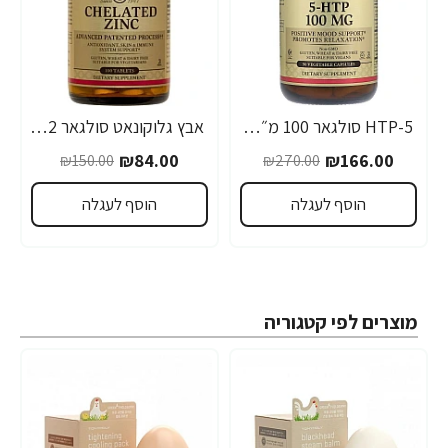
5-HTP סולגאר 100 מ״ג - הרכיב 5 הידרוקסי טריפטופן - 90 כמוסות מבית SOLGAR
אבץ גלוקונאט סולגאר 22 מ"ג - 250 טבליות מבית SOLGAR
-44%
-39%
₪84.00
₪166.00
₪150.00
₪270.00
הוסף לעגלה
הוסף לעגלה
מוצרים לפי קטגוריה