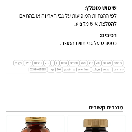
שימוש מומלץ:
לפי ההנחיות המופיעות על גבי האריזה או בהתאם
להמלצת איש מקצוע.
רכיבים:
כמפורט על גבי תווית המוצר.
סולגאר
סלניום
200
מקג
נטול
שמרים
(סלנו
6)
-
250
טבליות
מבית
solgar
מינרלים
solgar
solgar
selenium
yeast-free
200
mcg
033984025585
מוצרים קשורים