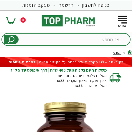
כניסה לחשבון
הרשמה
מעקב הזמנות
0
...אני
מחפש
הטבע
hom
רק באתר שלנו מקבלים 5% הנחה על הקנייה הבאה |
לפרטים נוספים
משלוח חינם בקניה מעל 400 ש"ח | דרך איפוסט עד 5 ק"ג
משלוח רגיל במחירים הוגנים וברורים:
איסוף מנקודות איסוף ולוקרים –
₪22
משלוח עד הבית –
₪38