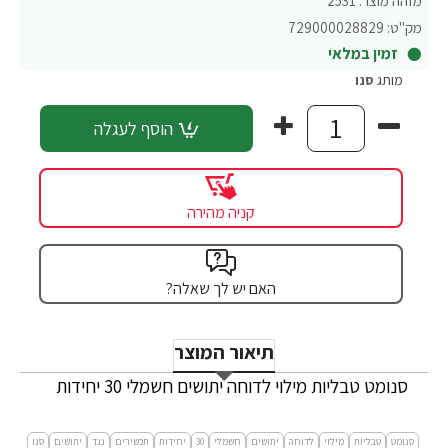
מזהה מוצר:
2531
מק"ט:
729000028829
זמין במלאי
מותג
סנו
הוסף לעגלה
קניה מהירה
האם יש לך שאלה?
תיאור המוצר
סנומט טבליות מילוי לדוחה יתושים חשמלי 30 יחידות
סנומט
טבליות
מילוי
לדוחה
יתושים
חשמלי
30
יחידות
תכשירים
נגד
יתושים
סנו