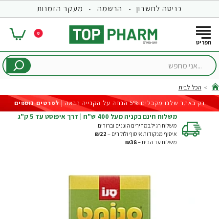
כניסה לחשבון
הרשמה
מעקב הזמנות
0
...אני
מחפש
הכל לבית
hom
רק באתר שלנו מקבלים 5% הנחה על הקנייה הבאה |
לפרטים נוספים
משלוח חינם בקניה מעל 400 ש"ח | דרך איפוסט עד 5 ק"ג
משלוח רגיל במחירים הוגנים וברורים:
איסוף מנקודות איסוף ולוקרים –
₪22
משלוח עד הבית –
₪38