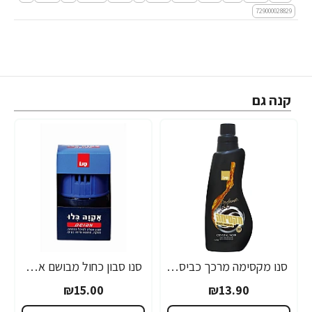
729000028829
קנה גם
סנו מקסימה מרכך כביסה הבושם לבגד פרפיום קריסטל נואר - 750 מ"ל
סנו סבון כחול מבושם אקווה בלו לניקוי האסלה 100 גרם
₪15.00
₪13.90