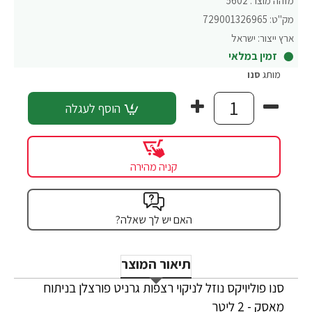
מזהה מוצר:
5602
מק"ט:
729001326965
ארץ ייצור:
ישראל
זמין במלאי
מותג
סנו
הוסף לעגלה
קניה מהירה
האם יש לך שאלה?
תיאור המוצר
סנו פוליויקס נוזל לניקוי רצפות גרניט פורצלן בניתוח
מאסק - 2 ליטר