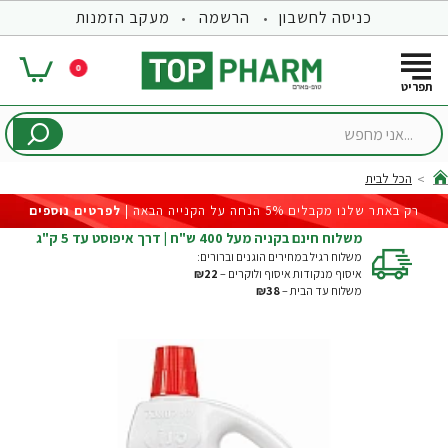
כניסה לחשבון
הרשמה
מעקב הזמנות
0
...אני
מחפש
הכל לבית
hom
רק באתר שלנו מקבלים 5% הנחה על הקנייה הבאה |
לפרטים נוספים
משלוח חינם בקניה מעל 400 ש"ח | דרך איפוסט עד 5 ק"ג
משלוח רגיל במחירים הוגנים וברורים:
איסוף מנקודות איסוף ולוקרים –
₪22
משלוח עד הבית –
₪38