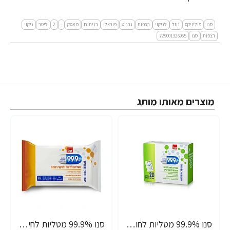
סנו
פוליויקס
נוזל
לניקוי
רצפות
גרניט
פורצלן
בניתוח
מאסק
-
2
ליטר
ניקוי
רצפות
סנו
729001326965
מוצרים מאותו מותג
סנו 99.9% מטליות לחות אישיות לחיטוי משטחים ואביזרים - 20 מגבונים
סנו 99.9% מטליות לחיטוי ולניקוי רצפות - 10 יחידות