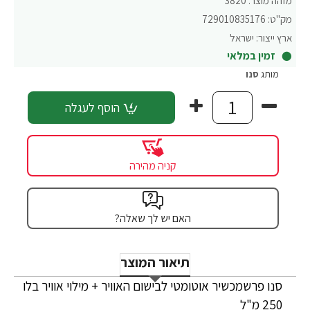
מזהה מוצר:
3820
מק"ט:
729010835176
ארץ ייצור:
ישראל
זמין במלאי
מותג
סנו
הוסף לעגלה
קניה מהירה
האם יש לך שאלה?
תיאור המוצר
סנו פרשמכשיר אוטומטי לבישום האוויר + מילוי אוויר בלו
250 מ"ל