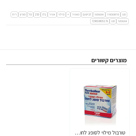
סנו
פרשמכשיר
אוטומטי
לבישום
האוויר
+
מילוי
אוויר
בלו
250
מל
מפיץ
ריח
אוטומטי
סנו
729010835176
מוצרים קשורים
טורבול מילוי לסופג לחות המקורי - 3 שקיות מילוי - מבית יעקבי