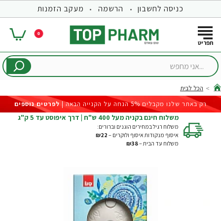
כניסה לחשבון
הרשמה
מעקב הזמנות
0
...אני
מחפש
הכל לבית
hom
רק באתר שלנו מקבלים 5% הנחה על הקנייה הבאה |
לפרטים נוספים
משלוח חינם בקניה מעל 400 ש"ח | דרך איפוסט עד 5 ק"ג
משלוח רגיל במחירים הוגנים וברורים:
איסוף מנקודות איסוף ולוקרים –
₪22
משלוח עד הבית –
₪38