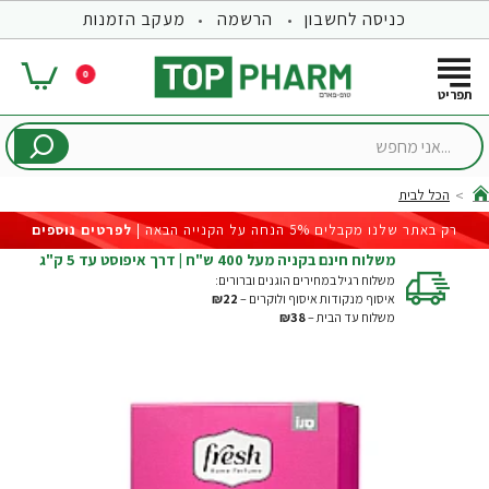
כניסה לחשבון
הרשמה
מעקב הזמנות
0
...אני
מחפש
הכל לבית
hom
רק באתר שלנו מקבלים 5% הנחה על הקנייה הבאה |
לפרטים נוספים
משלוח חינם בקניה מעל 400 ש"ח | דרך איפוסט עד 5 ק"ג
משלוח רגיל במחירים הוגנים וברורים:
איסוף מנקודות איסוף ולוקרים –
₪22
משלוח עד הבית –
₪38