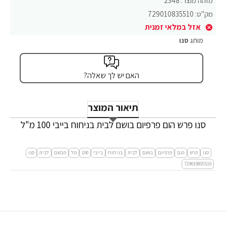
מזהה מוצר:
2348
מק"ט:
729010835510
אזל במלאי זמנית
מותג
סנו
האם יש לך שאלה?
תיאור המוצר
סנו פרש הום פרפיום בושם לבית בניחוח בייבי 100 מ"ל
סנו
פרש
הום
פרפיום
בושם
לבית
בניחוח
בייבי
100
מל
מבשם
לבית
סנו
729010835510