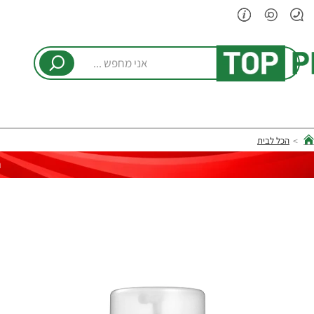
אני
מחפש
...
הכל לבית
hom
ר