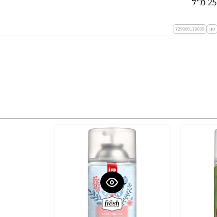
סנו
729000170035