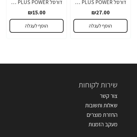
דורסל PLUS POWER סוללות 9V אריזת 1 יחידות - מבית Duracell
דורסל PLUS POWER סוללות AAA אריזת 4 יחידות - מבית Duracell
₪15.00
₪27.00
הוסף לעגלה
הוסף לעגלה
שירות לקוחות
צור קשר
שאלות ותשובות
החזרת מוצרים
מעקב הזמנות