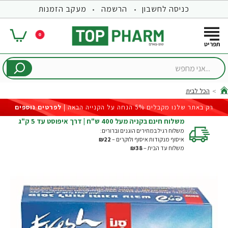
כניסה לחשבון
הרשמה
מעקב הזמנות
0
...אני
מחפש
הכל לבית
hom
רק באתר שלנו מקבלים 5% הנחה על הקנייה הבאה |
לפרטים נוספים
משלוח חינם בקניה מעל 400 ש"ח | דרך איפוסט עד 5 ק"ג
משלוח רגיל במחירים הוגנים וברורים:
איסוף מנקודות איסוף ולוקרים –
₪22
משלוח עד הבית –
₪38