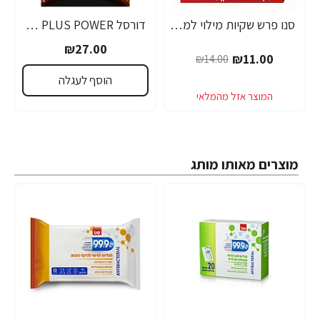
סנו פרש שקיות מילוי למתקן סופג לחות 340 גרם
דורסל PLUS POWER סוללות 9V אריזת 1 יחידות - מבית Duracell
₪27.00
₪11.00
₪14.00
הוסף לעגלה
מוצרים מאותו מותג