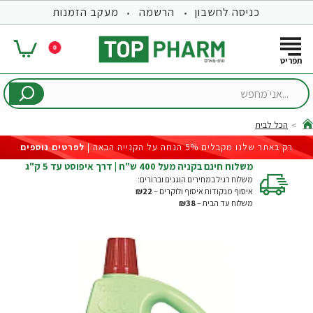
כניסה לחשבון
הרשמה
מעקב הזמנות
0
...אני
מחפש
הכל לבית
hom
רק באתר שלנו מקבלים 5% הנחה על הקנייה הבאה |
לפרטים נוספים
משלוח חינם בקניה מעל 400 ש"ח | דרך איפוסט עד 5 ק"ג
משלוח רגיל במחירים הוגנים וברורים:
איסוף מנקודות איסוף ולוקרים –
₪22
משלוח עד הבית –
₪38