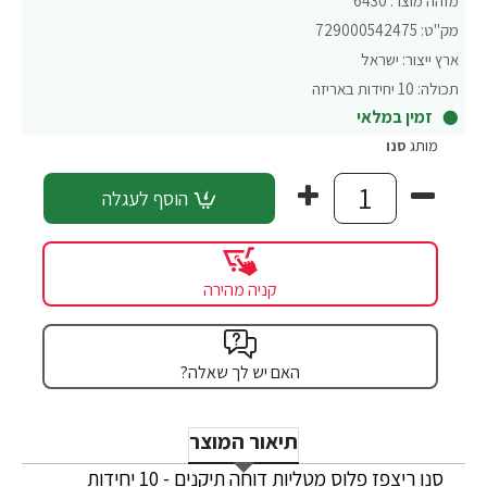
מזהה מוצר:
6430
מק"ט:
729000542475
ארץ ייצור:
ישראל
תכולה:
10 יחידות באריזה
זמין במלאי
מותג
סנו
הוסף לעגלה
קניה מהירה
האם יש לך שאלה?
תיאור המוצר
סנו ריצפז פלוס מטליות דוחה תיקנים - 10 יחידות