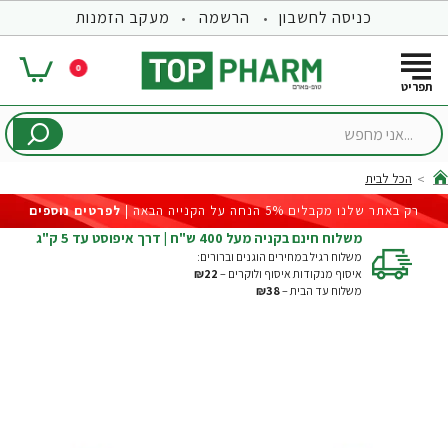
כניסה לחשבון
הרשמה
מעקב הזמנות
0
...אני
מחפש
הכל לבית
hom
רק באתר שלנו מקבלים 5% הנחה על הקנייה הבאה |
לפרטים נוספים
משלוח חינם בקניה מעל 400 ש"ח | דרך איפוסט עד 5 ק"ג
משלוח רגיל במחירים הוגנים וברורים:
איסוף מנקודות איסוף ולוקרים –
₪22
משלוח עד הבית –
₪38