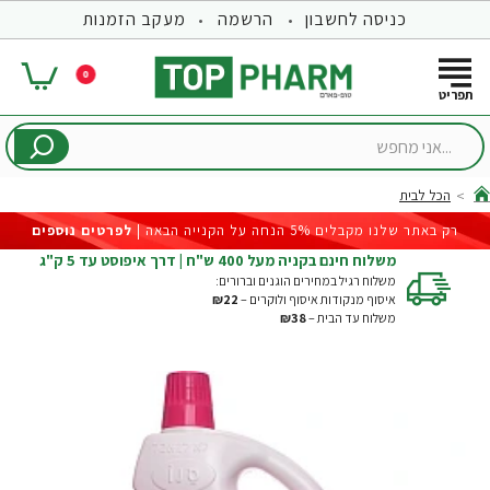
כניסה לחשבון
הרשמה
מעקב הזמנות
0
...אני
מחפש
הכל לבית
hom
רק באתר שלנו מקבלים 5% הנחה על הקנייה הבאה |
לפרטים נוספים
משלוח חינם בקניה מעל 400 ש"ח | דרך איפוסט עד 5 ק"ג
משלוח רגיל במחירים הוגנים וברורים:
איסוף מנקודות איסוף ולוקרים –
₪22
משלוח עד הבית –
₪38