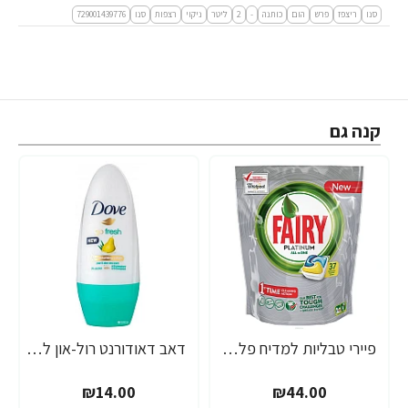
סנו
ריצפז
פרש
הום
כותנה
-
2
ליטר
ניקוי
רצפות
סנו
729001439776
קנה גם
פיירי טבליות למדיח פלטינום הכל באחד 37 יחידות - מבית FAIRY
דאב דאודורנט רול-און לאישה בניחוח אגס 50 מ"ל - מבית DOVE
₪14.00
₪44.00