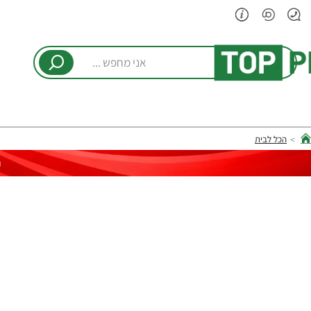
אני
מחפש
...
הכל לבית
hom
ר