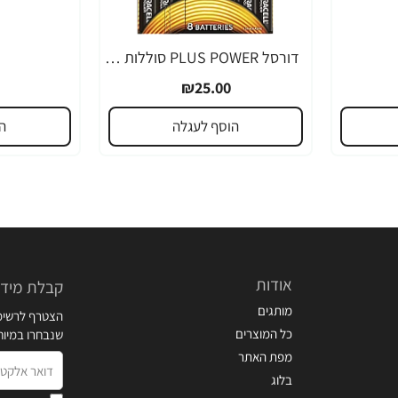
דורסל PLUS POWER סוללות AAA אריזת 8 יחידות - מבית Duracell
₪25.00
הוסף לעגלה
ה
אודות
קבלת מידע
מותגים
הצטרף לרשימת
כל המוצרים
שנבחרו במיו
מפת האתר
דואר
בלוג
אלקטרוני