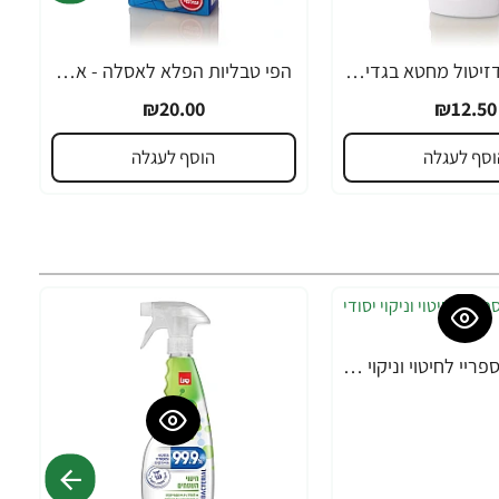
DESYTOL דזיטול מחטא בגדים תוסף משמיד חיידים ללא הרתחה 500 גרם - מבית יעקבי
הפי טבליות הפלא לאסלה - אריזה 14 טבליות - מבית יעקבי
₪20.00
₪12.50
וסף לעגלה
הוסף לעגלה
סנו 99.9% ספריי לחיטוי וניקוי יסודי - 750 מ"ל