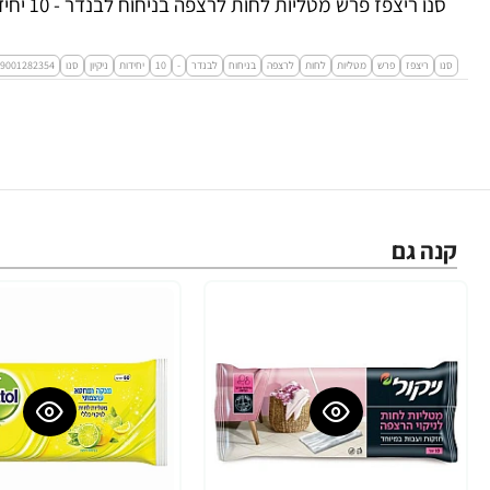
סנו ריצפז פרש מטליות לחות לרצפה בניחוח לבנדר - 10 יחידות
סנו
ריצפז
פרש
מטליות
לחות
לרצפה
בניחוח
לבנדר
-
10
יחידות
ניקיון
סנו
9001282354
קנה גם