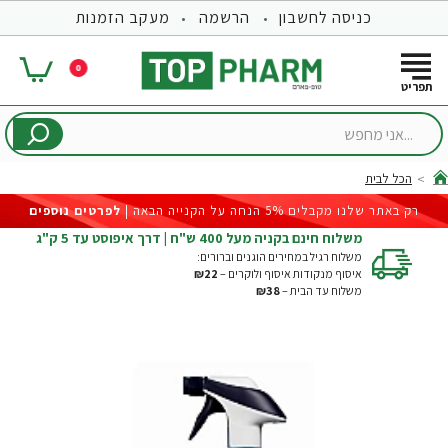
כניסה לחשבון
הרשמה
מעקב הזמנות
0
...אני
מחפש
הכל לבית
hom
רק באתר שלנו מקבלים 5% הנחה על הקנייה הבאה |
לפרטים נוספים
משלוח חינם בקניה מעל 400 ש"ח | דרך איפוסט עד 5 ק"ג
משלוח רגיל במחירים הוגנים וברורים:
איסוף מנקודות איסוף ולוקרים –
₪22
משלוח עד הבית –
₪38