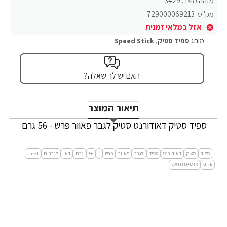
מזהה מוצר:
3429
מק"ט:
729000069213
אזל במלאי זמנית
מותג
ספיד סטיק
,
Speed Stick
האם יש לך שאלה?
תיאור המוצר
ספיד סטיק דאודורנט סטיק לגבר פאוור פרש - 56 גרם
ספיד
סטיק
דאודורנט
סטיק
לגבר
פאוור
פרש
-
56
גרם
דאו
לגברים
speed
729000069213
stick