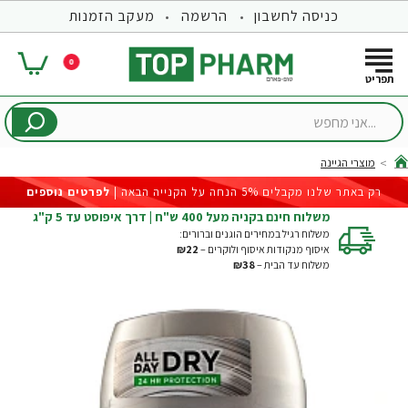
כניסה לחשבון
הרשמה
מעקב הזמנות
0
...אני
מחפש
מוצרי הגיינה
hom
רק באתר שלנו מקבלים 5% הנחה על הקנייה הבאה |
לפרטים נוספים
משלוח חינם בקניה מעל 400 ש"ח | דרך איפוסט עד 5 ק"ג
משלוח רגיל במחירים הוגנים וברורים:
איסוף מנקודות איסוף ולוקרים –
₪22
משלוח עד הבית –
₪38