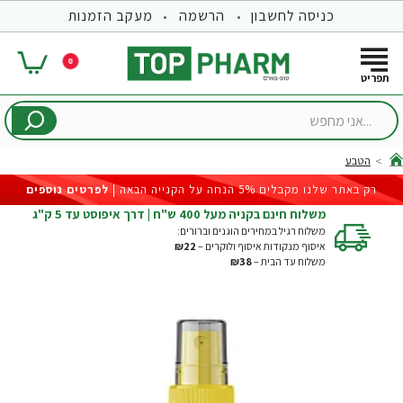
כניסה לחשבון
הרשמה
מעקב הזמנות
0
...אני
מחפש
הטבע
hom
רק באתר שלנו מקבלים 5% הנחה על הקנייה הבאה |
לפרטים נוספים
משלוח חינם בקניה מעל 400 ש"ח | דרך איפוסט עד 5 ק"ג
משלוח רגיל במחירים הוגנים וברורים:
איסוף מנקודות איסוף ולוקרים –
₪22
משלוח עד הבית –
₪38
-35%