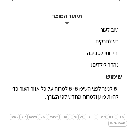
תיאור המוצר
טוב לעור
רע לחרקים
ידידותי לסביבה
נהדר לילדים!
שימוש
יש לנער לפני השימוש יש למרוח על כל אזור העור כדי
להיות מוגן ולמרוח מחדש לפי הצורך.
ספריי
דוחה
מזיקים
וחרקים
79
מל
-
מבית
badger
הטבע
badger
bug
spray
634084296037