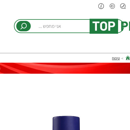
אני
מחפש
...
טיפוח
hom
ר