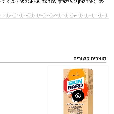
סקין גארד שמן יבש לשיזוף עם הגנה SPF30 ספרי 200 מ"ל - מבית SKIN GARD
סקין
גארד
שמן
יבש
לשיזוף
עם
הגנה
spf30
ספרי
200
מל
-
מבית
skin
gard
מקדמי
מוצרים קשורים