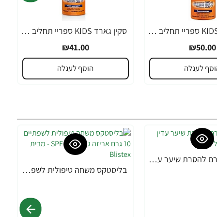
סקין גארד KIDS ספריי תחליב SPF30 לילדים 300 מ"ל - מבית SKIN GARD
סקין גארד KIDS ספריי תחליב SPF50 לילדים 200 מ"ל - מבית SKIN GARD
₪41.00
₪50.00
וסף לעגלה
הוסף לעגלה
אורנה 19 קרם להסרת שיער עדין במיוחד 90 מ"ל
בליסטקס משחה טיפולית לשפתיים 10 גרם אריזה גדולה SPF 10 - מבית Blistex
-38%