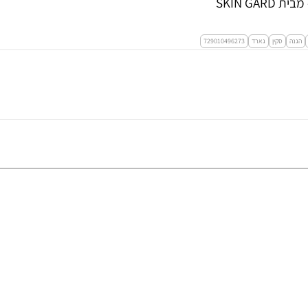
הגנה
סקין
גארד
729010496273