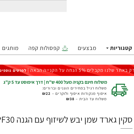
קטגוריות
מבצעים
קפסולות קפה
מותגים
ק באתר שלנו מקבלים 5% הנחה על הקנייה הבאה |
לפרטים נוספים
משלוח חינם בקניה מעל 400 ש"ח | דרך איפוסט עד 5 ק"ג
משלוח רגיל במחירים הוגנים וברורים:
איסוף מנקודות איסוף ולוקרים –
₪22
משלוח עד הבית –
₪38
סקין גארד שמן יבש לשיזוף עם הגנה SPF30 ספרי 200 מ"ל - מבית SKIN GARD