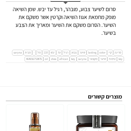
סרום לשיער צבוע, מובהר, רגיל עד יבש. שמן השיאה
מופק מחמאת אגוז השיאה וקרטין אשר משקם את
השיער. הסרום משקם את השיער ומאריך את הצבע
בשיער.
סרינה
קיי
color
lasting
שיער
צבוע
רגיל
עד
יבש
110
מל
-
מבית
saryna
key
טיפוח
שיער
מקצועי
saryna
key
african
shea
oil
464656753876
מוצרים קשורים