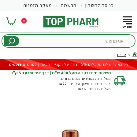
כניסה לחשבון
הרשמה
מעקב הזמנות
0
...אני
מחפש
טיפוח
hom
רק באתר שלנו מקבלים 5% הנחה על הקנייה הבאה |
לפרטים נוספים
משלוח חינם בקניה מעל 400 ש"ח | דרך איפוסט עד 5 ק"ג
משלוח רגיל במחירים הוגנים וברורים:
איסוף מנקודות איסוף ולוקרים –
₪22
משלוח עד הבית –
₪38