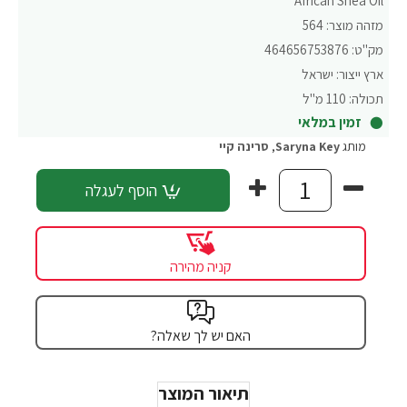
African Shea Oil
מזהה מוצר:
564
מק"ט:
464656753876
ארץ ייצור:
ישראל
תכולה:
110 מ"ל
זמין במלאי
מותג
Saryna Key
,
סרינה קיי
הוסף לעגלה
קניה מהירה
האם יש לך שאלה?
תיאור המוצר