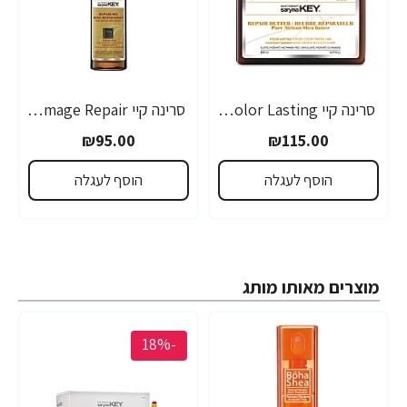
סרינה קיי Color Lasting מסכת חמאת שיאה לשיער צבוע ומובהר 500 מ"ל - מבית Saryna Key
סרינה קיי Damage Repair שמן שיאה לשיער עבה ויבש 105 מ"ל - מבית Saryna Key
₪95.00
₪115.00
הוסף לעגלה
הוסף לעגלה
מוצרים מאותו מותג
-18%