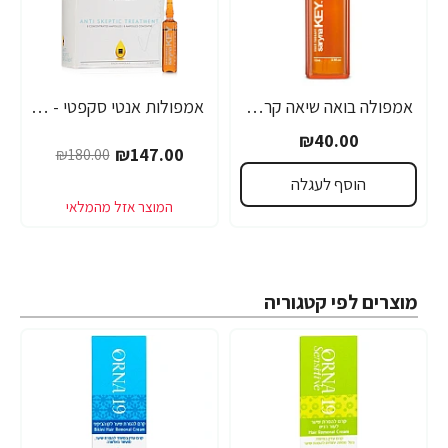
אמפולה בואה שיאה קראטין טבעי סרינה קיי 12 מ"ל - מבית Saryna Key
אמפולות אנטי סקפטי - לחיזוק שורשי השיער סרינה קיי נגד נשירה Unique Pro - מבית Saryna Key
₪40.00
₪147.00
₪180.00
הוסף לעגלה
מוצרים לפי קטגוריה