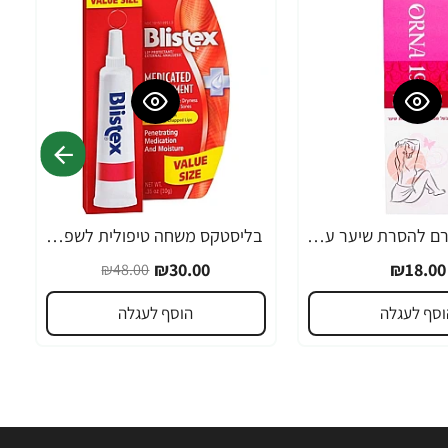
אורנה 19 קרם להסרת שיער עדין במיוחד 90 מ"ל
בליסטקס משחה טיפולית לשפתיים 10 גרם אריזה גדולה SPF 10 - מבית Blistex
-38%
₪30.00
₪18.00
₪48.00
וסף לעגלה
הוסף לעגלה