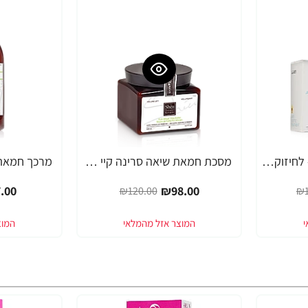
אמפולות אנטי סקפטי - לחיזוק שורשי השיער סרינה קיי נגד נשירה Unique Pro - מבית Saryna Key
מסכת חמאת שיאה סרינה קיי שיער דק, יבש, דליל וחלש Volume Lift - מבית Saryna Key
-19%
-18%
.00
₪98.00
₪120.00
₪1