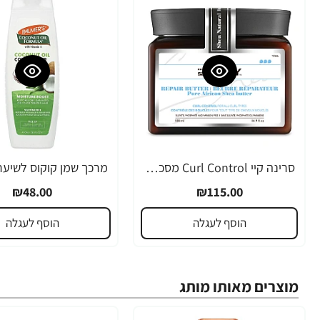
סרינה קיי Curl Control מסכת חמאת שיאה לשיער גלי ומתולתל 500 מ"ל - מבית Saryna Key
₪48.00
₪115.00
הוסף לעגלה
הוסף לעגלה
מוצרים מאותו מותג