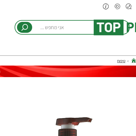
אני
מחפש
...
טיפוח
hom
ר