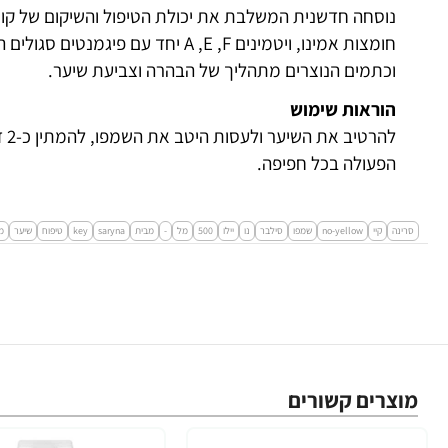
נוסחה חדשנית המשלבת את יכולת הטיפול והשיקום של קו
חומצות אמינו, ויטמינים A ,E ,F יחד 
וכתמים הנוצרים מתהליך של הבהרה וצביעת שיער.
הוראות שימוש
לה
הפעולה בכל חפיפה.
סרינה
קיי
no-yellow
שמפו
סילבר
נו
יילו
500
מל
-
מבית
saryna
key
טיפוח
שיער
מ
מוצרים קשורים