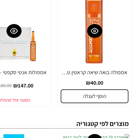
אמפולה בואה שיאה קראטין טבעי סרינה קיי 12 מ"ל - מבית Saryna Key
-18%
₪40.00
₪147.00
80.00
הוסף לעגלה
מוצרים לפי קטגוריה