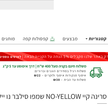
קטגוריות
מבצעים
קפסולות קפה
מותגים
ק באתר שלנו מקבלים 5% הנחה על הקנייה הבאה |
לפרטים נוספים
משלוח חינם בקניה מעל 400 ש"ח | דרך איפוסט עד 5 ק"ג
משלוח רגיל במחירים הוגנים וברורים:
איסוף מנקודות איסוף ולוקרים –
₪22
משלוח עד הבית –
₪38
סרינה קיי NO-YELLOW שמפו סילבר נו יילו 500 מ"ל - מבית Saryna Key