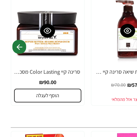
מרכך חמאת שיאה סרינה קיי שיער דק, יבש, דליל וחלש Volume Lift - מבית Saryna Key
סרינה קיי Color Lasting מסכת חמאת שיאה לשיער צבוע ומובהר 300 מ"ל - מבית Saryna Key
₪90.00
₪57
₪70.00
הוסף לעגלה