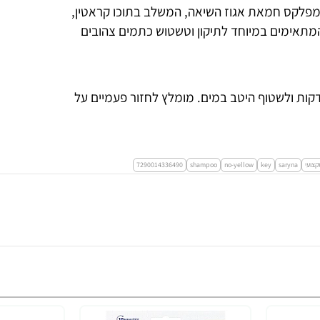
מפלקס חמאת אגוז השיאה, המשלב בתוכו קראטין,
עם פיגמנטים סגולים המתאימים במיוחד לתיקון וטשטוש כתמים צהובים
רטיב את השיער ולעסות היטב את השמפו, להמתין כ-2 דקות ולשטוף היטב במים. מומלץ לחזור פעמיים על
קצועי
saryna
key
no-yellow
shampoo
7290014336490