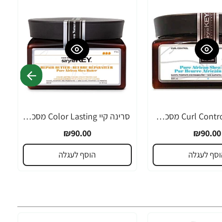
סרינה קיי Curl Control מסכת חמאת שיאה לשיער גלי ומתולתל 300 מ"ל - מבית Saryna Key
סרינה קיי Color Lasting מסכת חמאת שיאה לשיער צבוע ומובהר 300 מ"ל - מבית Saryna Key
₪90.00
₪90.00
וסף לעגלה
הוסף לעגלה