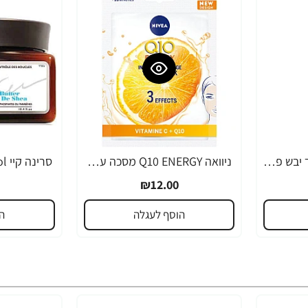
מרכך שמן קוקוס לשיער יבש פגום או צבוע ממריץ לחות 400 מ"ל - Palmer's
ניוואה Q10 ENERGY מסכה עם בוסט של ויטמין C למראה עור רענן וזוהר יחידה אחת - מבית NIVEA
₪12.00
הוסף לעגלה
ה