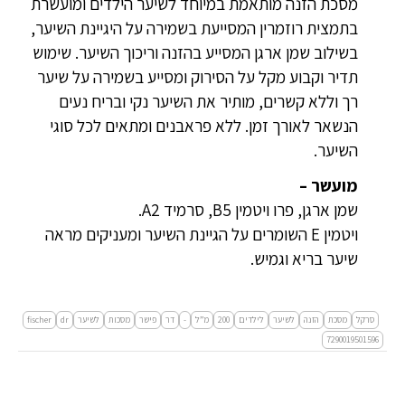
מסכת הזנה מותאמת במיוחד לשיער הילדים ומועשרת
בתמצית רוזמרין המסייעת בשמירה על היגיינת השיער,
בשילוב שמן ארגן המסייע בהזנה וריכוך השיער. שימוש
תדיר וקבוע מקל על הסירוק ומסייע בשמירה על שיער
רך וללא קשרים, מותיר את השיער נקי ובריח נעים
הנשאר לאורך זמן. ללא פראבנים ומתאים לכל סוגי
השיער.
מועשר –
שמן ארגן, פרו ויטמין B5, סרמיד A2.
ויטמין E השומרים על הגיינת השיער ומעניקים מראה
שיער בריא וגמיש.
סרקל
מסכת
הזנה
לשיער
לילדים
200
מ”ל
-
דר
פישר
מסכות
לשיער
dr
fischer
7290019501596