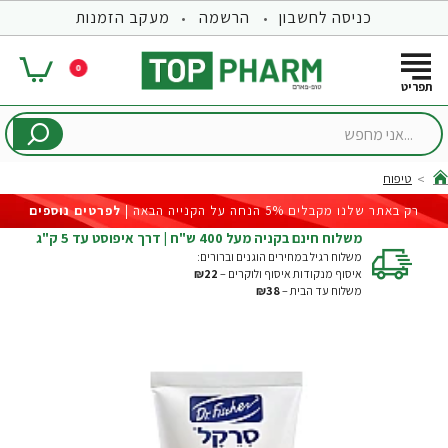
כניסה לחשבון
הרשמה
מעקב הזמנות
0
...אני
מחפש
טיפוח
hom
רק באתר שלנו מקבלים 5% הנחה על הקנייה הבאה |
לפרטים נוספים
משלוח חינם בקניה מעל 400 ש"ח | דרך איפוסט עד 5 ק"ג
משלוח רגיל במחירים הוגנים וברורים:
איסוף מנקודות איסוף ולוקרים –
₪22
משלוח עד הבית –
₪38