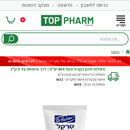
כניסה לחשבון
הרשמה
מעקב הזמנות
0
...אני
מחפש
טיפוח
hom
רק באתר שלנו מקבלים 5% הנחה על הקנייה הבאה |
לפרטים נוספים
משלוח חינם בקניה מעל 400 ש"ח | דרך איפוסט עד 5 ק"ג
משלוח רגיל במחירים הוגנים וברורים:
איסוף מנקודות איסוף ולוקרים –
₪22
משלוח עד הבית –
₪38