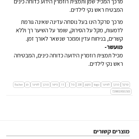
מרכך המכיל שמן ותמצית רוזמרין הידוע כדוחה כינים
המבטיח ראש נקי לילדים.
מרכך סרקל הינו בעל נוסחה עדינה שאינה גורמת
לדמעות, מקל על הסירוק, שומר על השיער רך וללא
קשרים, בניחוח עדין וממכר שנשאר לאורך זמן.
מועשר-
מכיל תמצית רוזמרין הידועה כדוחה כינים, המבטיחה
ראש נקי לילדים.
סרקל
מרכך
לשיער
togo
מקטן
100
מל
-
דר
פישר
מרכך
לשיער
dr
fischer
7290019501503
מוצרים קשורים