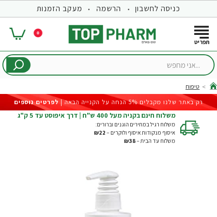
כניסה לחשבון
הרשמה
מעקב הזמנות
0
...אני
מחפש
טיפוח
hom
רק באתר שלנו מקבלים 5% הנחה על הקנייה הבאה |
לפרטים נוספים
משלוח חינם בקניה מעל 400 ש"ח | דרך איפוסט עד 5 ק"ג
משלוח רגיל במחירים הוגנים וברורים:
איסוף מנקודות איסוף ולוקרים –
₪22
משלוח עד הבית –
₪38