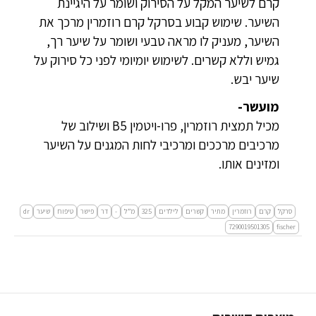
קרם לשיער המקל על הסירוק ושומר על היגיינת
השיער. שימוש קבוע בסרקל קרם רוזמרין מרכך את
השיער, מעניק לו מראה טבעי ושומר על שיער רך,
גמיש וללא קשרים. לשימוש יומיומי לפני כל סירוק על
שיער יבש.
מועשר-
מכיל תמצית רוזמרין, פרו-ויטמין B5 ושילוב של
מרכיבים מרככים ומרכיבי לחות המגנים על השיער
ומזינים אותו.
סרקל
קרם
רוזמרין
מתיר
קשרים
לילדים
325
מ”ל
-
דר
פישר
טיפוח
שיער
dr
7290019501305
fischer