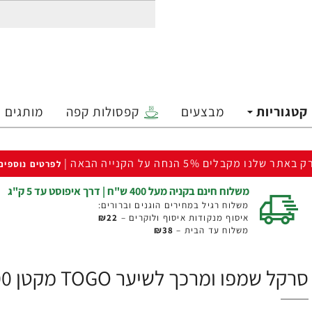
קטגוריות
מבצעים
קפסולות קפה
מותגים
ק באתר שלנו מקבלים 5% הנחה על הקנייה הבאה |
לפרטים נוספים
משלוח חינם בקניה מעל 400 ש"ח | דרך איפוסט עד 5 ק"ג
משלוח רגיל במחירים הוגנים וברורים:
איסוף מנקודות איסוף ולוקרים –
₪22
משלוח עד הבית –
₪38
סרקל שמפו ומרכך לשיער TOGO מקטן 100 מ"ל - ד"ר פישר