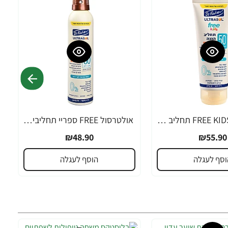
אולטרסול FREE KIDS תחליב הגנה SPF50 מיוחד לילדים 200 מ"ל - ד"ר פישר
אולטרסול FREE ספריי תחליבי לעור רגיש SPF50 ללא שמנים 200 מ"ל - ד"ר פישר
₪48.90
₪55.90
וסף לעגלה
הוסף לעגלה