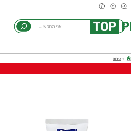
אני
מחפש
...
טיפוח
hom
ר