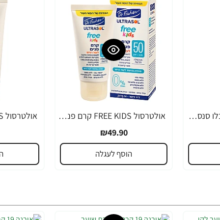
קרם גוף לתינוק קמיל בלו סנסטיב שיבולת שועל 500 מ"ל - ד"ר פישר
אולטרסול FREE KIDS קרם פנים SPF50 מיוחד לילדים 50 מ"ל - ד"ר פישר
₪49.90
הוסף לעגלה
ה