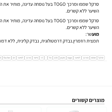
סרקל שמפו ומרכך TOGO בעל נוסחה עדינה,
השיער ללא קשרים.
סרקל שמפו ומרכך TOGO בעל נוסחה עדינה,
השיער ללא קשרים.
מוע
שר:
תמצית רוזמרין.נבדק דרמטולוגית, נבדק קלינית, ללא דמע
סרקל
שמפו
ומרכך
לשיער
togo
מקטן
100
מל
-
דר
פישר
מרכך
לשיער
dr
fischer
9
מוצרים קשורים