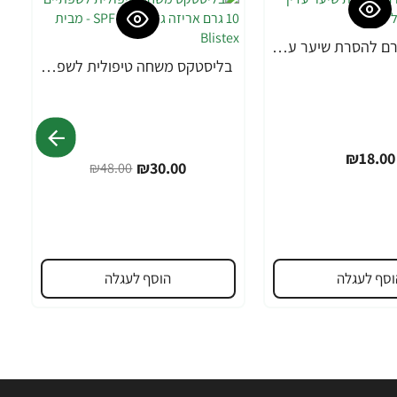
אורנה 19 קרם להסרת שיער עדין במיוחד 90 מ"ל
בליסטקס משחה טיפולית לשפתיים 10 גרם אריזה גדולה SPF 10 - מבית Blistex
-38%
₪18.00
₪30.00
₪48.00
וסף לעגלה
הוסף לעגלה