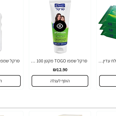
לילי נייר מגבוני טואלט לח עדין ללא בישום - 48 דפים מארז שלישייה
סרקל שמפו TOGO מקטן 100 מ"ל - ד"ר פישר
₪12.90
הוסף לעגלה
ה