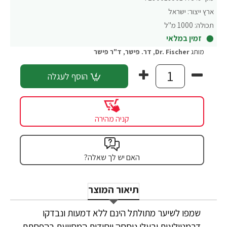
ארץ ייצור:
ישראל
תכולה:
1000 מ"ל
זמין במלאי
מותג
Dr. Fischer
,
דר. פישר
,
ד"ר פישר
הוסף לעגלה
קניה מהירה
האם יש לך שאלה?
תיאור המוצר
שמפו לשיער מתולתל הינם ללא דמעות ונבדקו
דרמטולוגית ובעלי נוסחה ייחודית המסייעת בהפחתת