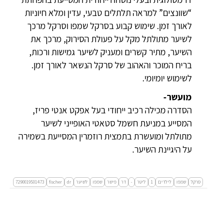
“שוונצים” למראה תלתלים טבעי, עדין ומלא חיוניות
לאורך זמן. שימוש קבוע בסרקל שמפו וסרקל מרכך
לשיער מתולתל מקל על פעולת הסירוק, מרכך את
השיער, מתיר קשרים ומעניק לשיער גמישות ורכות,
בריח המוכר והאהוב של סרקל הנשאר לאורך זמן.
לשימוש יומיומי.
מועשר-
הסדרה מכילה רכיב ייחודי בעל אפקט אנטי פריז,
המסייע במניעת חשמל סטאטי האופייני לשיער
מתולתל ומועשרת בתמצית רוזמרין המסייעת בשמירה
על היגיינת השיער.
סרקל
שמפו
לילדים
1
ליטר
-
דר
פישר
שמפו
לשיער
dr
fischer
7290019501473