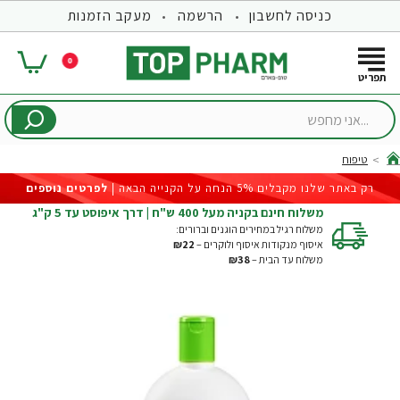
כניסה לחשבון
הרשמה
מעקב הזמנות
0
...אני
מחפש
טיפוח
hom
רק באתר שלנו מקבלים 5% הנחה על הקנייה הבאה |
לפרטים נוספים
משלוח חינם בקניה מעל 400 ש"ח | דרך איפוסט עד 5 ק"ג
משלוח רגיל במחירים הוגנים וברורים:
איסוף מנקודות איסוף ולוקרים –
₪22
משלוח עד הבית –
₪38