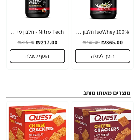
IsoWhey 100% חלבון איזו מי גבינה מבודד - בטעם וניל - 907 גרם - מבית MuscleTech
Nitro Tech - חלבון מי גבינה 100%‎ Whey Gold - עוגת תות שדה - 921 גרם - מבית MuscleTech
-31%
-25%
₪217.00
₪365.00
₪315.00
₪485.00
הוסף לעגלה
הוסף לעגלה
מוצרים מאותו מותג