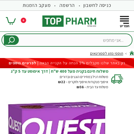
כניסה לחשבון
הרשמה
מעקב הזמנות
0
...אני
מחפש
תוספי מזון לספורטאים
hom
רק באתר שלנו מקבלים 5% הנחה על הקנייה הבאה |
לפרטים נוספים
משלוח חינם בקניה מעל 400 ש"ח | דרך איפוסט עד 5 ק"ג
משלוח רגיל במחירים הוגנים וברורים:
איסוף מנקודות איסוף ולוקרים –
₪22
משלוח עד הבית –
₪38