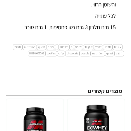
והשומן הרווי.
לכל עוגייה
15 גרם חלבון 3 גרם נטו פחמימות 1 גרם סוכר
עוגיית
חלבון
דאבל
שוקולד
צ'יפס
4
יחידות
-
מבית
quest
nutrition
חטיפי
חלבון
quest
nutrition
double
chocolate
chip
cookies
888849006106
מוצרים קשורים