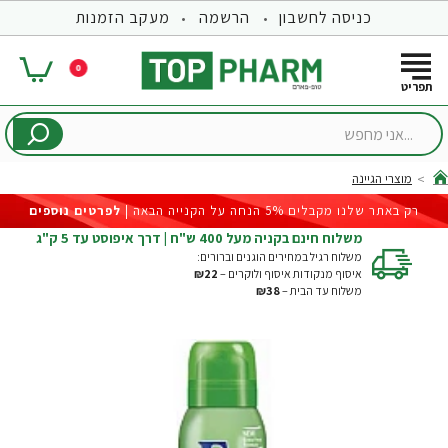
כניסה לחשבון
הרשמה
מעקב הזמנות
0
...אני
מחפש
מוצרי הגיינה
hom
רק באתר שלנו מקבלים 5% הנחה על הקנייה הבאה |
לפרטים נוספים
משלוח חינם בקניה מעל 400 ש"ח | דרך איפוסט עד 5 ק"ג
משלוח רגיל במחירים הוגנים וברורים:
איסוף מנקודות איסוף ולוקרים –
₪22
משלוח עד הבית –
₪38