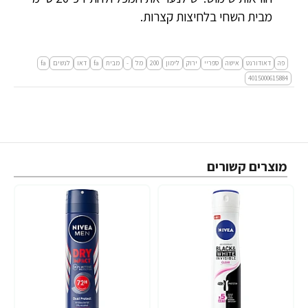
מבית השחי בלחיצות קצרות.
פה
דאודורנט
אישה
ספריי
ירוק
לימון
200
מל
-
מבית
fa
דאו
לנשים
fa
4015000615884
מוצרים קשורים