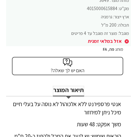
מזהה מוצר:
3649
מק"ט:
4015000615884
ארץ ייצור:
גרמניה
תכולה:
200 מ"ל
מוגבל:
מוצר זה מוגבל עד 4 פריטים
אזל במלאי זמנית
מותג
פה
,
FA
האם יש לך שאלה?
תיאור המוצר
אנטי פרספירנט ללא אלכוהול לא נוסה על בעלי חיים
מיכל ניתן למיחזור
משך אפקט: 48 שעות
הוראות שימוש: יש לנער את המכל ולהתיז כ-20 ס"מ