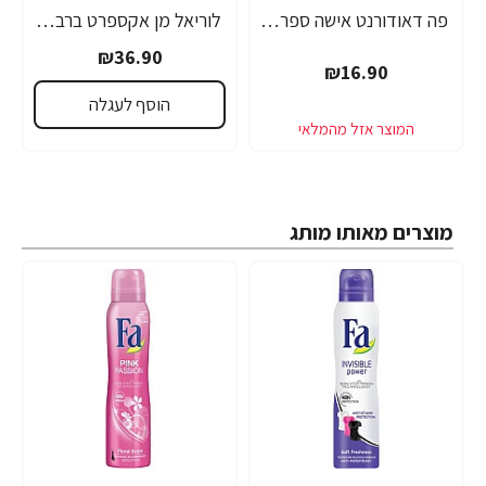
פה דאודורנט אישה ספריי ורוד פינק 200 מ"ל - מבית FA
לוריאל מן אקספרט ברבר קלאב ג'ל ניקוי פנים זקן ושיער 3ב1 200 מ"ל - מבית L'OREAL
₪36.90
₪16.90
הוסף לעגלה
מוצרים מאותו מותג