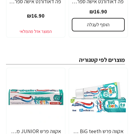
פה דאודורנט אישה ספריי אינויזיבל פאוור 200 מ"ל - מבית FA
פה דאודורנט אישה ספריי ורוד פינק 200 מ"ל - מבית FA
₪16.90
₪16.90
הוסף לעגלה
מוצרים לפי קטגוריה
אקווה פרש BiG teeth משחת שיניים לילדים לגילאי 6-8 שנים - 50 מ"ל
אקווה פרש JUNIOR משחת שיניים לילדים +6 - 50 מ"ל