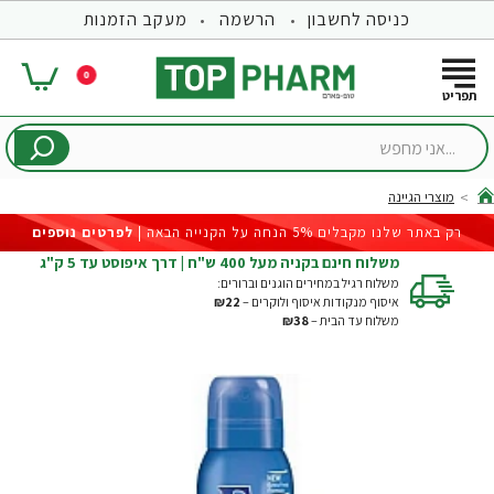
כניסה לחשבון
הרשמה
מעקב הזמנות
0
...אני
מחפש
מוצרי הגיינה
hom
רק באתר שלנו מקבלים 5% הנחה על הקנייה הבאה |
לפרטים נוספים
משלוח חינם בקניה מעל 400 ש"ח | דרך איפוסט עד 5 ק"ג
משלוח רגיל במחירים הוגנים וברורים:
איסוף מנקודות איסוף ולוקרים –
₪22
משלוח עד הבית –
₪38