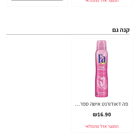
קנה גם
פה דאודורנט אישה ספריי ורוד פינק 200 מ"ל - מבית FA
₪16.90