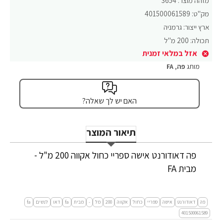
מזהה מוצר:
3654
מק"ט:
401500061589
ארץ ייצור:
גרמניה
תכולה:
200 מ"ל
אזל במלאי זמנית
מותג
פה
,
FA
האם יש לך שאלה?
תיאור המוצר
פה דאודורנט אישה ספריי כחול אקווה 200 מ"ל -
מבית FA
פה
דאודורנט
אישה
ספריי
כחול
אקווה
200
מל
-
מבית
fa
דאו
לנשים
fa
401500061589