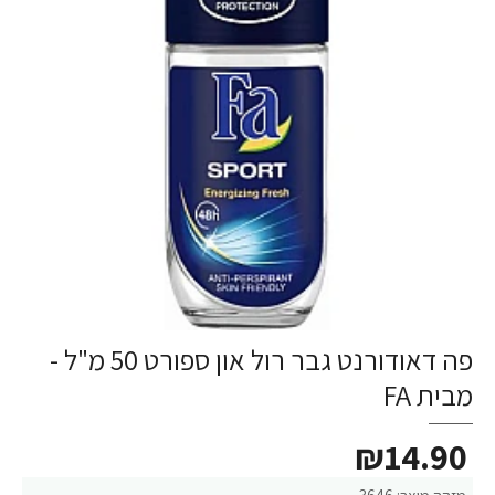
פה דאודורנט גבר רול און ספורט 50 מ"ל -
מבית FA
₪14.90