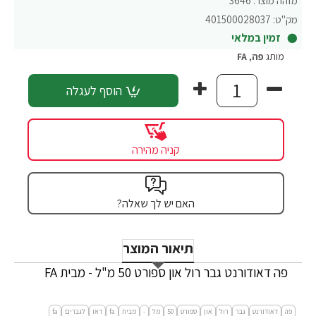
מזהה מוצר:
3646
מק"ט:
401500028037
זמין במלאי
מותג
פה
,
FA
הוסף לעגלה
קניה מהירה
האם יש לך שאלה?
תיאור המוצר
פה דאודורנט גבר רול און ספורט 50 מ"ל - מבית FA
פה
דאודורנט
גבר
רול
און
ספורט
50
מל
-
מבית
fa
דאו
לגברים
fa