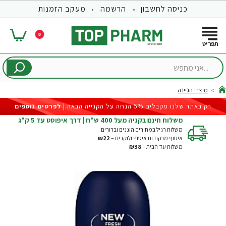
כניסה לחשבון
הרשמה
מעקב הזמנות
0
...אני
מחפש
מוצרי הגיינה
hom
רק באתר שלנו מקבלים 5% הנחה על הקנייה הבאה |
לפרטים נוספים
משלוח חינם בקניה מעל 400 ש"ח | דרך איפוסט עד 5 ק"ג
משלוח רגיל במחירים הוגנים וברורים:
איסוף מנקודות איסוף ולוקרים –
₪22
משלוח עד הבית –
₪38