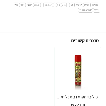
פוליבוי
מרסס
לרהיטי
עץ
-
375
מל
-
poliboy
-
מבית
יעקבי
ניקוי
כללי
יעקבי
729000529687
מוצרים קשורים
פוליבוי ספריי רב תכליתי דוחה אבק למשך 7 ימים - 300 מ"ל - POLIBOY - מבית יעקבי
₪22.00