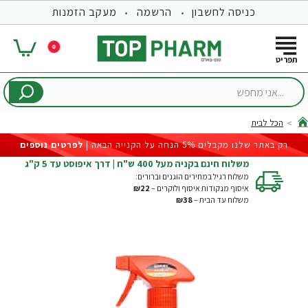
כניסה לחשבון
הרשמה
מעקב הזמנות
0
...אני
מחפש
הכל לבית
hom
רק באתר שלנו מקבלים 5% הנחה על הקנייה הבאה |
לפרטים נוספים
משלוח חינם בקניה מעל 400 ש"ח | דרך איפוסט עד 5 ק"ג
משלוח רגיל במחירים הוגנים וברורים:
איסוף מנקודות איסוף ולוקרים –
₪22
משלוח עד הבית –
₪38