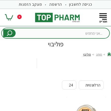
כניסה לחשבון
הרשמה
מעקב הזמנות
0
...אני
מחפש
פוליבוי
מותג
פוליבוי
hom