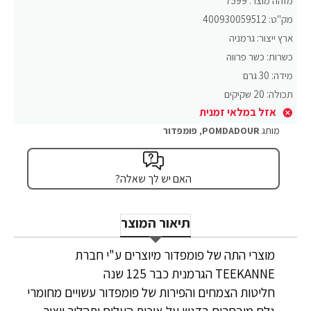
מזהה מוצר:
7599
מק"ט:
400930059512
ארץ ייצור:
גרמניה
כשרות:
כשר פרווה
מידה:
30 גרם
תכולה:
20 שקיקים
אזל במלאי זמנית
מותג
POMDADOUR
,
פומפדור
האם יש לך שאלה?
תיאור המוצר
מוצרי התה של פומפדור מיוצרים ע"י חברת
TEEKANNE הגרמנית כבר 125 שנה
חליטות הצמחים והפירות של פומפדור עשויים מחומרי
גלם מובחרים בדגש על איכות העלים ותהליך ייצור