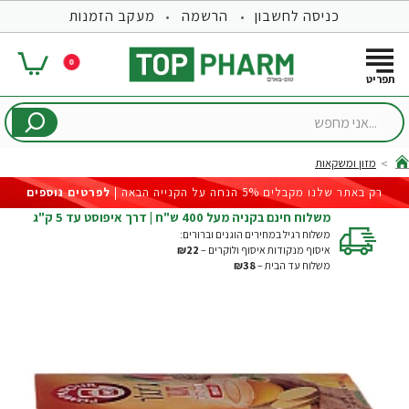
כניסה לחשבון
הרשמה
מעקב הזמנות
0
...אני
מחפש
מזון ומשקאות
hom
רק באתר שלנו מקבלים 5% הנחה על הקנייה הבאה |
לפרטים נוספים
משלוח חינם בקניה מעל 400 ש"ח | דרך איפוסט עד 5 ק"ג
משלוח רגיל במחירים הוגנים וברורים:
איסוף מנקודות איסוף ולוקרים –
₪22
משלוח עד הבית –
₪38