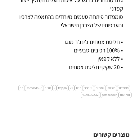
קפדני
פומפדור פיתחה טעמים מיוחדים בהתאמה לצרכיו
והעדפותיו של הצרכן הישראלי
• חליטת צמחים ג'ינג'ר מנגו
• 100% רכיבים טבעיים
• ללא קפאין
• 20 שקיקי חליטת צמחים
פומפדור
חליטת
צמחים
ג'ינג'ר
מנגו
20
שקיקים
-
מבית
pomdadour
תה
וחליטות
pomdadour
400930059512
מוצרים קשורים