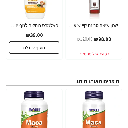
שמן שיאה סרינה קיי שיער דק, יבש, דליל וחלש Volume Lift - מבית Saryna Key
פאלמרס תחליב לגוף יומי להזנה ולריכוך עם חמאת שיאה ויטמין E נפח 250 מ"ל - Palmer's
-18%
₪39.00
₪98.00
₪120.00
הוסף לעגלה
מוצרים מאותו מותג