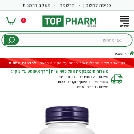
כניסה לחשבון
הרשמה
מעקב הזמנות
0
...אני
מחפש
הטבע
hom
רק באתר שלנו מקבלים 5% הנחה על הקנייה הבאה |
לפרטים נוספים
משלוח חינם בקניה מעל 400 ש"ח | דרך איפוסט עד 5 ק"ג
משלוח רגיל במחירים הוגנים וברורים:
איסוף מנקודות איסוף ולוקרים –
₪22
משלוח עד הבית –
₪38