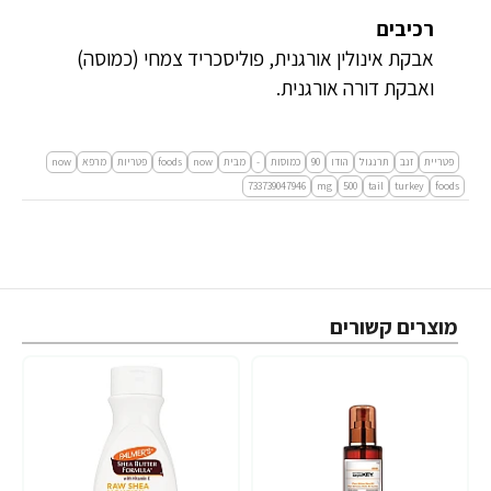
רכיבים
אבקת אינולין אורגנית, פוליסכריד צמחי (כמוסה)
ואבקת דורה אורגנית.
פטריית
זנב
תרנגול
הודו
90
כמוסות
-
מבית
now
foods
פטריות
מרפא
now
733739047946
mg
500
tail
turkey
foods
מוצרים קשורים