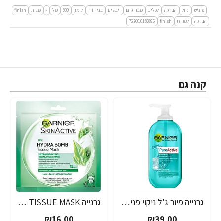
פיניש
נוזל
הברקה
לכלים
מבריקים
ויבשים
בניחוח
לימון
800
מל
-
מבית
finish
הברקה
למדיח
finish
729010186895
קנה גם
גרנייה פיור ג'ל ניקוי פנים וטיהור למראה עור בריא 200 מ"ל - מבית GARNIER
גרנייה TISSUE MASK מסכת תה ירוק לעור רגיל עד מעורב - 32 גרם - מבית GARNIER
₪16.00
₪39.00