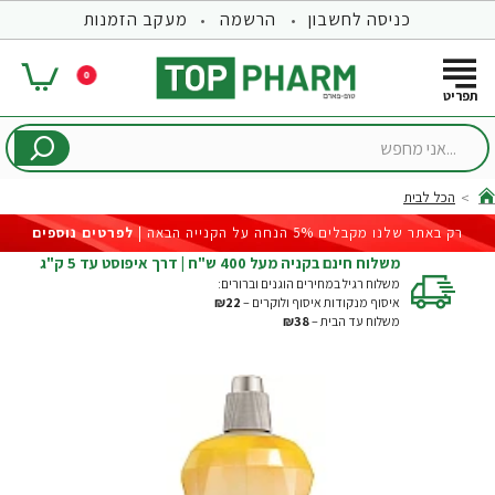
כניסה לחשבון
הרשמה
מעקב הזמנות
0
...אני
מחפש
הכל לבית
hom
רק באתר שלנו מקבלים 5% הנחה על הקנייה הבאה |
לפרטים נוספים
משלוח חינם בקניה מעל 400 ש"ח | דרך איפוסט עד 5 ק"ג
משלוח רגיל במחירים הוגנים וברורים:
איסוף מנקודות איסוף ולוקרים –
₪22
משלוח עד הבית –
₪38