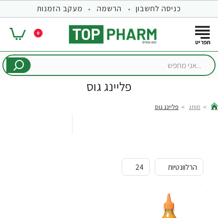
כניסה לחשבון
הרשמה
מעקב הזמנות
0
...אני
מחפש
פליינג גוס
מותג
פליינג גוס
hom