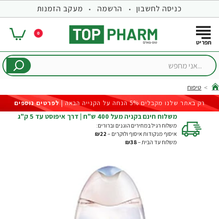
כניסה לחשבון
הרשמה
מעקב הזמנות
0
...אני
מחפש
טיפוח
hom
רק באתר שלנו מקבלים 5% הנחה על הקנייה הבאה |
לפרטים נוספים
משלוח חינם בקניה מעל 400 ש"ח | דרך איפוסט עד 5 ק"ג
משלוח רגיל במחירים הוגנים וברורים:
איסוף מנקודות איסוף ולוקרים –
₪22
משלוח עד הבית –
₪38