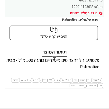
מזהה מוצר:
4612
מק"ט:
729011193633
אזל במלאי זמנית
מותג
פלמוליב
,
Palmolive
האם יש לך שאלה?
תיאור המוצר
פלמוליב ג'ל רחצה מים מיסלריים כותנה 500 מ"ל - מבית
Palmolive
פלמוליב
ג'ל
רחצה
מים
מיסלריים
כותנה
500
מל
-
מבית
palmolive
טיפוח
גוף
palmolive
729011193633