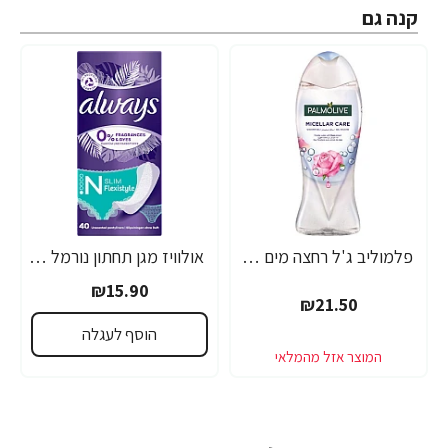
קנה גם
פלמוליב ג'ל רחצה מים מיסלריים ורדים 500 מ"ל - מבית Palmolive
אולוויז מגן תחתון נורמל סלים פלקס ללא בישום 40 יחידות
₪15.90
₪21.50
הוסף לעגלה