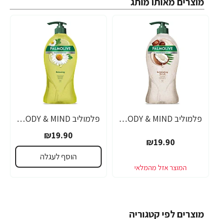
מוצרים מאותו מותג
פלמוליב BODY & MIND ג'ל רחצה מועשר בשמן קוקוס ושמן חוחובה 750 מ"ל - מבית Palmolive
פלמוליב BODY & MIND ג'ל רחצה מרגיע מועשר בתמציות קמומיל ושמנים 750 מ"ל - מבית Palmolive
₪19.90
₪19.90
הוסף לעגלה
מוצרים לפי קטגוריה