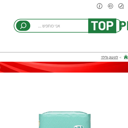
אני
מחפש
...
לתינוק ולילד
hom
ר