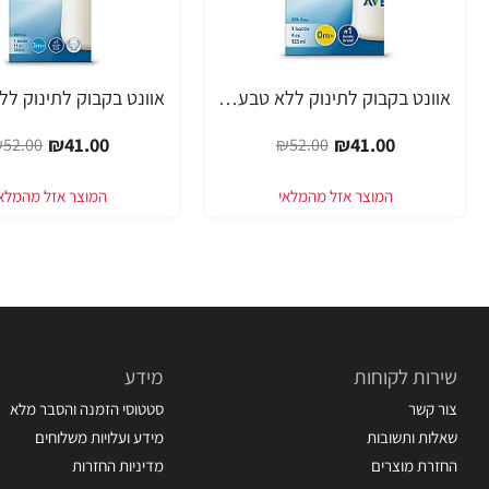
אוונט בקבוק לתינוק ללא טבעת 125 מ"ל (0 חודש+) 1 יחידה - מבית Philips Avent
-21%
-21%
₪41.00
₪41.00
52.00
₪52.00
שירות לקוחות
מידע
צור קשר
סטטוסי הזמנה והסבר מלא
שאלות ותשובות
מידע ועלויות משלוחים
החזרת מוצרים
מדיניות החזרות