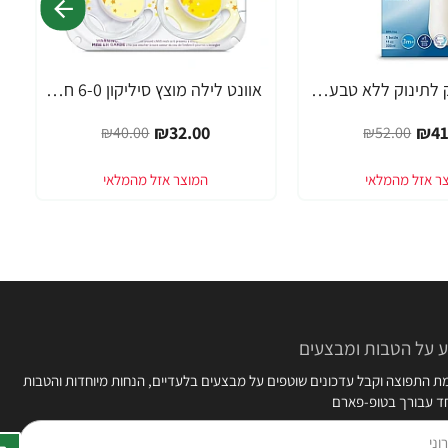
אוונט בקבוק לתינוק ללא טבעת 330 מ"ל (3 חודש+) 1 יחידה - מבית Philips Avent
אוונט לילה מוצץ סיליקון 6-0 חודשים 2 יחידות - מבית Philips Avent
-20%
₪32.00
₪41
₪40.00
₪52.00
 על הטבות ומבצעים
 התפוצה וקבל עדכונים שוטפים על מבצעים בלעדיים, הנחות מיוחדות והטבות
חד עבורך בטופ-פארם