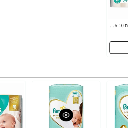
פמפרס פרימיום חיתולים 6-10 ק"ג - שלב 3