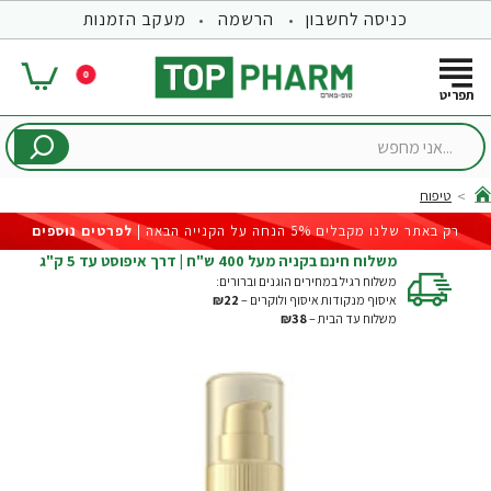
כניסה לחשבון
הרשמה
מעקב הזמנות
0
...אני
מחפש
טיפוח
hom
רק באתר שלנו מקבלים 5% הנחה על הקנייה הבאה |
לפרטים נוספים
משלוח חינם בקניה מעל 400 ש"ח | דרך איפוסט עד 5 ק"ג
משלוח רגיל במחירים הוגנים וברורים:
איסוף מנקודות איסוף ולוקרים –
₪22
משלוח עד הבית –
₪38
-20%