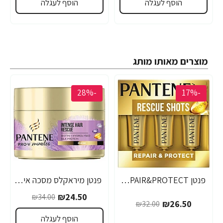
הוסף לעגלה
הוסף לעגלה
מוצרים מאותו מותג
-28%
-17%
פנטן REPAIR&PROTECT אמפולות להצלת השיער תוך דקה - מבית Pantene
פנטן מיראקלס מסכה אינטנסיבית לשיקום השיער 160 מ"ל - מבית Pantene
₪24.50
₪34.00
₪26.50
₪32.00
הוסף לעגלה