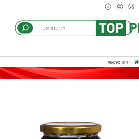
אני
מחפש
...
מזון ומשקאות
hom
ר