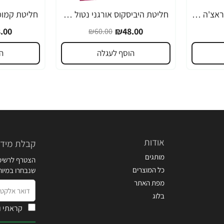
הוי פונג פודס רוטב סריראצ'ה פלפל צ'ילי חריף 793 גרם - מבית HUY FONG FOODS
חליטת היביסקוס אורגני נטול קפאין 24 שקיקי תה - מבית NOW FOODS
-20%
-20%
.00
₪48.00
₪60.00
הוסף לעגלה
ה
אודות
קבלת מידע
מותגים
הצטרף לרשימת
כל המוצרים
שנבחרו במיו
מפת האתר
דואר
בלוג
אלקטרוני
קראתי ו