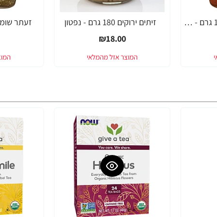
גריל דג בסגנון הודי 150 גרם - נפטון
זיתים ירוקים 180 גרם - נפטון
זעתר שומשום 150 גרם
₪18.00