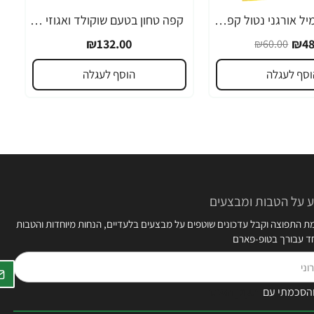
חליטת קמומיל אורגני נטול קפאין 24 שקיקי תה - מבית NOW FOODS
קפה טחון בטעם שוקולד ואגוזי לוז 283 גרם - מבית Death Wish Coffee
₪132.00
₪48
₪60.00
וסף לעגלה
הוסף לעגלה
 על הטבות ומבצעים
 התפוצה וקבל עדכונים שוטפים על מבצעים בלעדיים, הנחות מיוחדות והטבות
חד עבורך בטופ-פארם
הסכמתי עם
תקנון האתר