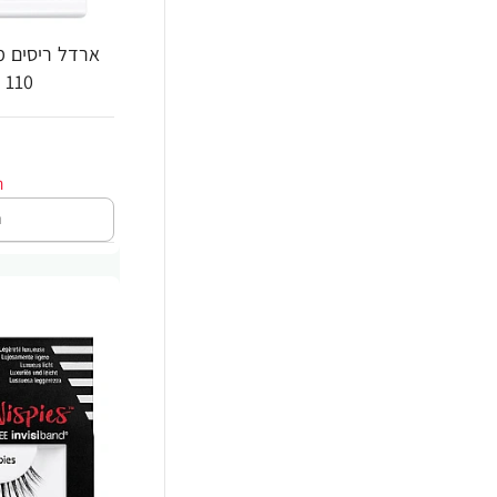
ארדל ריסים מ
110 - זוג - מבית Ardell
ה