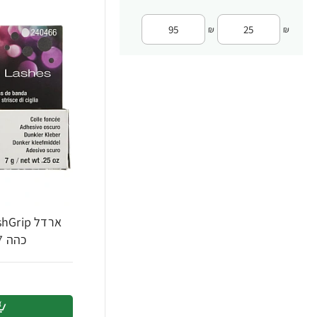
₪
₪
כהה 7 גרם - מבית Ardell