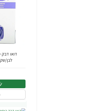
דואו דבק ס
לבן/שקוף 5 גרם - מב
ה