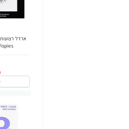
Wispies - זוג - מבית l
ה