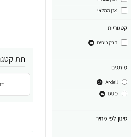
אזן ממלאי
קטגוריות
דבק ריסים
10
תת קטגור
מותגים
Ardell
14
דב
DUO
16
סינון לפי מחיר