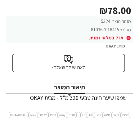
₪78.00
מזהה מוצר:
5324
מק"ט:
810367018415
אזל במלאי זמנית
מותג
OKAY
האם יש לך שאלה?
תיאור המוצר
שמפו שיער חינה טבעי 320 מ"ל - מבית OKAY
שמפו
שיער
חינה
טבעי
320
מל
-
מבית
okay
שמפו
לשיער
okay
810367018415