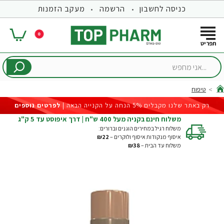
כניסה לחשבון
הרשמה
מעקב הזמנות
0
...אני
מחפש
טיפוח
hom
רק באתר שלנו מקבלים 5% הנחה על הקנייה הבאה |
לפרטים נוספים
משלוח חינם בקניה מעל 400 ש"ח | דרך איפוסט עד 5 ק"ג
משלוח רגיל במחירים הוגנים וברורים:
איסוף מנקודות איסוף ולוקרים –
₪22
משלוח עד הבית –
₪38