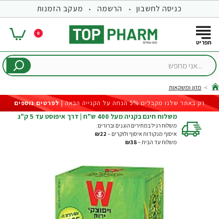
כניסה לחשבון
הרשמה
מעקב הזמנות
0
...אני
מחפש
מזון ומשקאות
hom
רק באתר שלנו מקבלים 5% הנחה על הקנייה הבאה |
לפרטים נוספים
משלוח חינם בקניה מעל 400 ש"ח | דרך איפוסט עד 5 ק"ג
משלוח רגיל במחירים הוגנים וברורים:
איסוף מנקודות איסוף ולוקרים –
₪22
משלוח עד הבית –
₪38