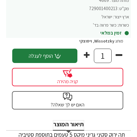
מזהה מוצר:
4669
מק"ט:
729001400213
ארץ ייצור:
ישראל
כשרות:
כשר פרווה בד'
זמין במלאי
מותג
Wissotzky
,
ויסוצקי
הוסף לעגלה
קניה מהירה
האם יש לך שאלה?
תיאור המוצר
תה ירוק סקיני גריני מיקס 5 טעמים בתוספת סטיביה