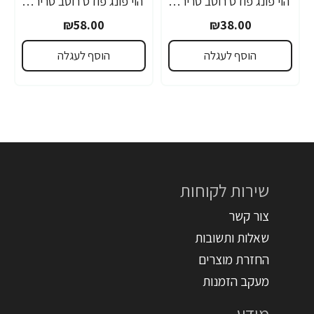
הוי פונג פודס רוטב סריראצ'ה פלפל צ'ילי חריף 435 גרם - מבית HUY FONG FOODS
הוי פונג פודס רוטב סריראצ'ה פלפל צ'ילי חריף 793 גרם - מבית HUY FONG FOODS
₪58.00
₪38.00
הוסף לעגלה
הוסף לעגלה
שירות לקוחות
צור קשר
שאלות ותשובות
החזרת מוצרים
מעקב הזמנות
מידע