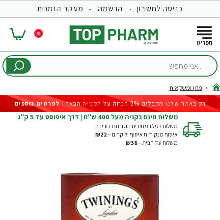
כניסה לחשבון
הרשמה
מעקב הזמנות
0
...אני
מחפש
מזון ומשקאות
hom
רק באתר שלנו מקבלים 5% הנחה על הקנייה הבאה |
לפרטים נוספים
משלוח חינם בקניה מעל 400 ש"ח | דרך איפוסט עד 5 ק"ג
משלוח רגיל במחירים הוגנים וברורים:
איסוף מנקודות איסוף ולוקרים –
₪22
משלוח עד הבית –
₪38
-41%