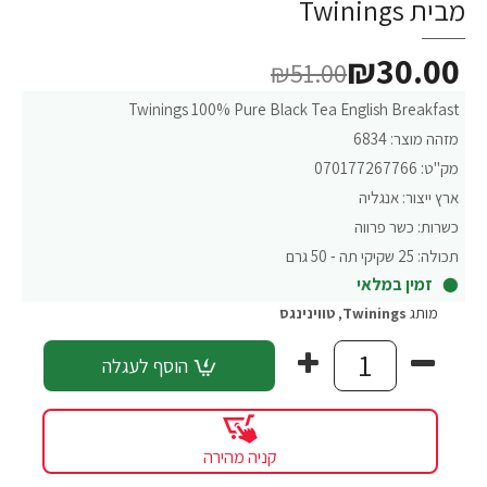
מבית Twinings
₪30.00
₪51.00
Twinings 100% Pure Black Tea English Breakfast
מזהה מוצר:
6834
מק"ט:
070177267766
ארץ ייצור:
אנגליה
כשרות:
כשר פרווה
תכולה:
25 שקיקי תה - 50 גרם
זמין במלאי
מותג
Twinings
,
טווינינגס
הוסף לעגלה
קניה מהירה