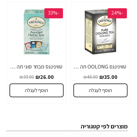
-33%
-24%
טווינינגס OOLONG תה סיני ירוק אולונג 20 שקיות - מבית Twinings
טווינינגס מבחר סוגי תה צמחים נטול קפאין 20 שקיקי - מבית Twinings
₪26.00
₪35.00
₪39.00
₪46.00
הוסף לעגלה
הוסף לעגלה
מוצרים לפי קטגוריה