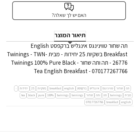
האם יש לך שאלה?
תיאור המוצר
תה שחור טווינינגס אינגליש ברקפסט English
Breakfast בשקיות 25 יחידות - מבית Twinings - TWN-
26776 - תה ותה שחור - Twinings 100% Pure Black
Tea English Breakfast - 070177267766
תה
שחור
טווינינגס
אינגליש
ברקפסט
english
breakfast
בשקיות
25
יחידות
-
מבית
twinings
תה
ותה
שחור
twinings
twinings
100%
pure
black
tea
070177267766
breakfast
english