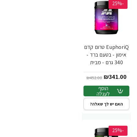
-25%
EuphoriQ טרום קדם
אימון - בטעם ברד -
340 גרם - מבית
MuscleTech
₪341.00
₪452.00
הוסף
לעגלה
האם יש לך שאלה?
-25%