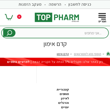
כניסה לחשבון
הרשמה
מעקב הזמנות
0
...אני
מחפש
קדם אימון
תוספי מזון לספורטאים
קדם אימון
hom
רק באתר שלנו מקבלים 5% הנחה על הקנייה הבאה |
לפרטים נוספים
קטגוריית
תוספים
לאיזון
והרגלים
יומיים