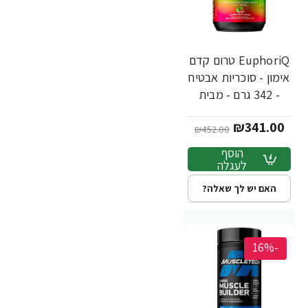
EuphoriQ טרום קדם
אימון - סוכריות אבטיח
- 342 גרם - מבית
MuscleTech
₪341.00
₪452.00
הוסף
לעגלה
האם יש לך שאלה?
-16%