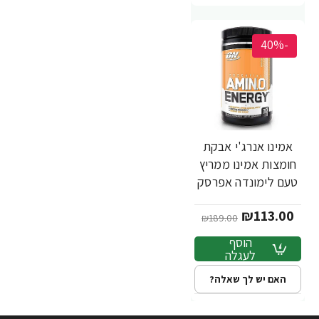
-40%
אמינו אנרג'י אבקת
חומצות אמינו ממריץ
טעם לימונדה אפרסק
270 גרם - מבית
₪113.00
Optimum Nutrition
₪189.00
הוסף
לעגלה
האם יש לך שאלה?