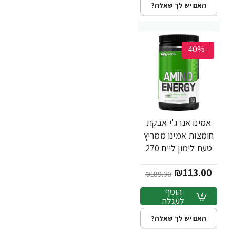
האם יש לך שאלה?
-40%
אמינו אנרג'י אבקת
חומצות אמינו ממריץ
טעם לימון ליים 270
גרם - מבית
₪113.00
Optimum Nutrition
₪189.00
הוסף
לעגלה
האם יש לך שאלה?