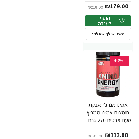
₪179.00
₪218.00
הוסף
לעגלה
האם יש לך שאלה?
-40%
אמינו אנרג'י אבקת
חומצות אמינו ממריץ
טעם אבטיח 270 גרם -
מבית Optimum
₪113.00
Nutrition
₪189.00