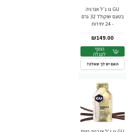
GU גו ג'ל אנרגיה
בטעם שוקולד 32 גרם
- 24 יחידות
₪149.00
הוסף
לעגלה
האם יש לך שאלה?
GU גו ג'ל אנרגיה טעם