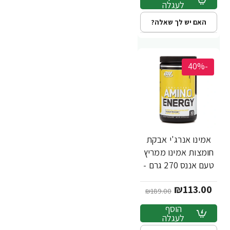
לעגלה
האם יש לך שאלה?
-40%
אמינו אנרג'י אבקת
חומצות אמינו ממריץ
טעם אננס 270 גרם -
מבית Optimum
₪113.00
Nutrition
₪189.00
הוסף
לעגלה