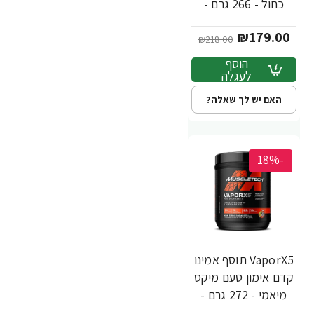
כחול - 266 גרם -
מבית MuscleTech
₪179.00
₪218.00
הוסף
לעגלה
האם יש לך שאלה?
-18%
VaporX5 תוסף אמינו
קדם אימון טעם מיקס
מיאמי - 272 גרם -
מבית MuscleTech