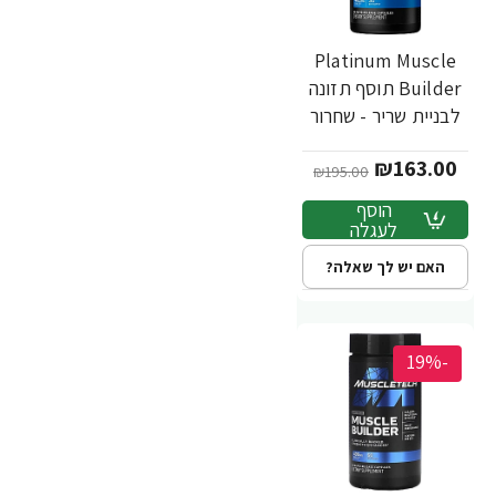
Platinum Muscle
Builder תוסף תזונה
לבניית שריר - שחרור
מהיר - 30 כמוסות -
₪163.00
מבית MuscleTech
₪195.00
הוסף
לעגלה
האם יש לך שאלה?
-19%