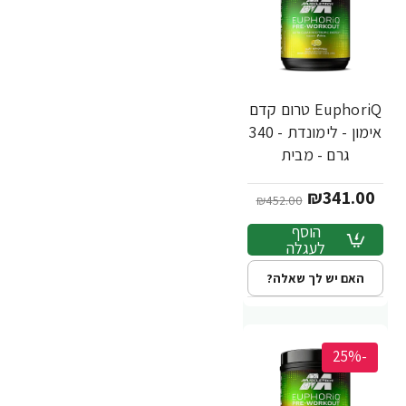
EuphoriQ טרום קדם
אימון - לימונדת - 340
גרם - מבית
MuscleTech
₪341.00
₪452.00
הוסף
לעגלה
האם יש לך שאלה?
-25%