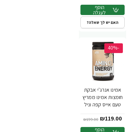
הוסף
לעגלה
האם יש לך שאלה?
-40%
אמינו אנרג'י אבקת
חומצות אמינו ממריץ
טעם אייס קפה וניל
300 גרם - מבית
₪119.00
Optimum Nutrition
₪199.00
הוסף