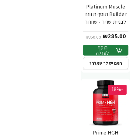
Platinum Muscle
Builder תוסף תזונה
לבניית שריר - שחרור
מהיר - 60 כמוסות -
₪285.00
מבית MuscleTech
₪350.00
הוסף
לעגלה
האם יש לך שאלה?
-18%
Prime HGH