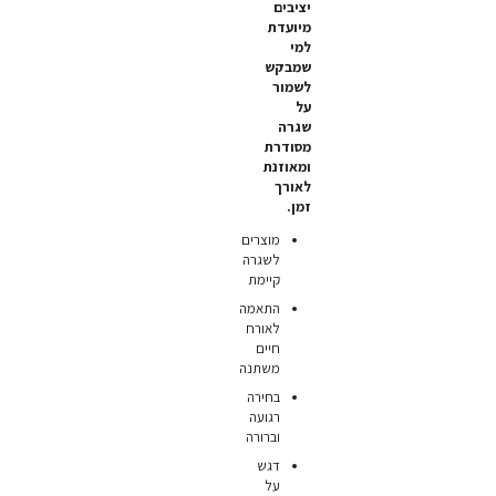
יציבים
מיועדת
למי
שמבקש
לשמור
על
שגרה
מסודרת
ומאוזנת
לאורך
זמן.
מוצרים
לשגרה
קיימת
התאמה
לאורח
חיים
משתנה
בחירה
רגועה
וברורה
דגש
על