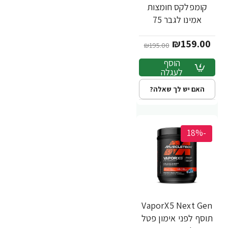
קומפלקס חומצות
אמינו לגבר 75
כמוסות - מבית Force
₪159.00
Factor
₪195.00
הוסף
לעגלה
האם יש לך שאלה?
-18%
VaporX5 Next Gen
תוסף לפני אימון פטל