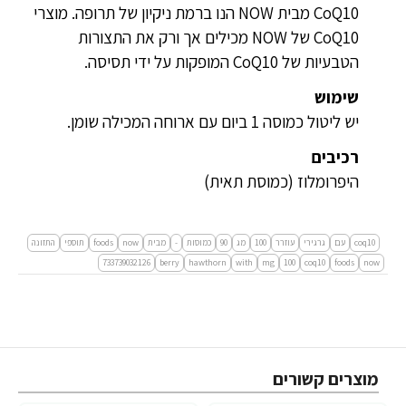
CoQ10 מבית NOW הנו ברמת ניקיון של תרופה. מוצרי
CoQ10 של NOW מכילים אך ורק את התצורות
הטבעיות של CoQ10 המופקות על ידי תסיסה.
שימוש
יש ליטול כמוסה 1 ביום עם ארוחה המכילה שומן.
רכיבים
היפרומלוז (כמוסת תאית)
coq10
עם
גרגירי
עוזרר
100
מג
90
כמוסות
-
מבית
now
foods
תוספי
התזונה
733739032126
berry
hawthorn
with
mg
100
coq10
foods
now
מוצרים קשורים