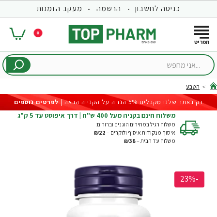
כניסה לחשבון
הרשמה
מעקב הזמנות
0
...אני
מחפש
הטבע
hom
רק באתר שלנו מקבלים 5% הנחה על הקנייה הבאה |
לפרטים נוספים
משלוח חינם בקניה מעל 400 ש"ח | דרך איפוסט עד 5 ק"ג
משלוח רגיל במחירים הוגנים וברורים:
איסוף מנקודות איסוף ולוקרים –
₪22
משלוח עד הבית –
₪38
-23%