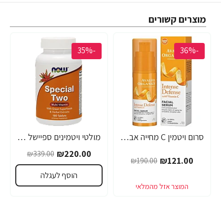
מוצרים קשורים
-35%
-36%
סרום ויטמין C מחייה אבלון אורגניקס 30 מ"ל - מבית Avalon Organics
מולטי ויטמינים ספיישל טו 180 טבליות - מבית NOW FOODS
₪220.00
₪339.00
₪121.00
₪190.00
הוסף לעגלה