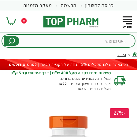
כניסה לחשבון
הרשמה
מעקב הזמנות
0
...אני
מחפש
הטבע
hom
רק באתר שלנו מקבלים 5% הנחה על הקנייה הבאה |
לפרטים נוספים
משלוח חינם בקניה מעל 400 ש"ח | דרך איפוסט עד 5 ק"ג
משלוח רגיל במחירים הוגנים וברורים:
איסוף מנקודות איסוף ולוקרים –
₪22
משלוח עד הבית –
₪38
-27%