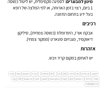
מינון למבוגרים:
לספיגה מקסימלית, יש ליטול כמוסה
1 ביום, רצוי בזמן הארוחה, או לפי המלצה של רופא
בעל ידע בתחום התזונה.
רכיבים
אבקת אורז, היפרומלוז (כמוסה צמחית), סיליקון
דיאוקסיד, מגנזיום סטארט (ממקור צמחי).
אזהרות
יש לאחסן במקום קריר ויבש.
coq10
קו-אנזים
עם
פיפרין
200
מג
-
60
כמוסות
-
מבית
doctors
best
צמחי
ושמני
מרפא
doctor's
best
high
absorption
coq10
with
bioperine
200
mg
753950001114