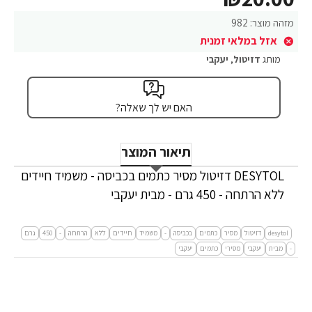
מזהה מוצר:
982
אזל במלאי זמנית
מותג
דזיטול
,
יעקבי
האם יש לך שאלה?
תיאור המוצר
DESYTOL דזיטול מסיר כתמים בכביסה - משמיד חיידים
ללא הרתחה - 450 גרם - מבית יעקבי
desytol
דזיטול
מסיר
כתמים
בכביסה
-
משמיד
חיידים
ללא
הרתחה
-
450
גרם
-
מבית
יעקבי
מסירי
כתמים
יעקבי