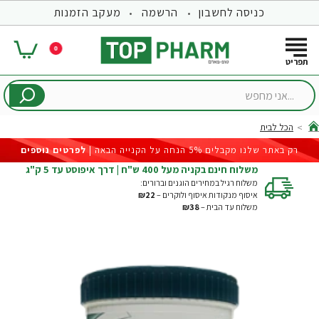
כניסה לחשבון
הרשמה
מעקב הזמנות
0
...אני
מחפש
הכל לבית
hom
רק באתר שלנו מקבלים 5% הנחה על הקנייה הבאה |
לפרטים נוספים
משלוח חינם בקניה מעל 400 ש"ח | דרך איפוסט עד 5 ק"ג
משלוח רגיל במחירים הוגנים וברורים:
איסוף מנקודות איסוף ולוקרים –
₪22
משלוח עד הבית –
₪38