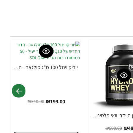
יוביקווינול 100 מ"ג סולגאר - הדור החדש של Q10! פי 6 יותר יעיל - 50 כמוסות רכות מבית SOLGAR
-41%
₪199.00
₪340.00
אבקת חלבון היידרו וואי פלטינום אופטימום 1.59 ק"ג בטעם מהירות וניל - מבית Optimum Nutrition
₪48
₪590.00