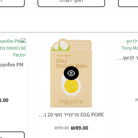
הוסף לעגלה
ה
EGG PORE מסכה קירור לכיווץ נקבוביות 30 גרם - מבית Tony Moly
-49%
₪
.00
EGG PORE פרימייר משי 20 גרם - מבית Tony Moly
-10%
₪89.00
₪99.00