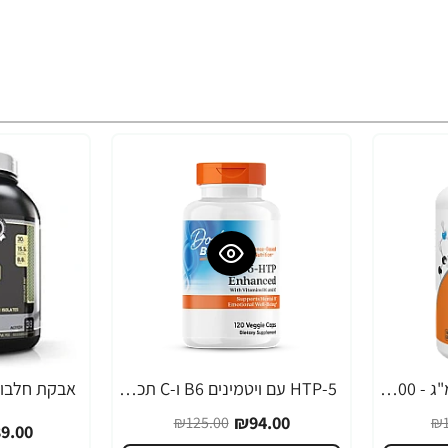
אצטיל ל-קרניטין 500 מ"ג - 100 כמוסות - מבית NOW FOODS
5-HTP עם ויטמינים B6 ו-C תכולה 120 כמוסות - מבית Doctor's best
-17%
-25%
₪94.00
₪125.00
₪1
9.00