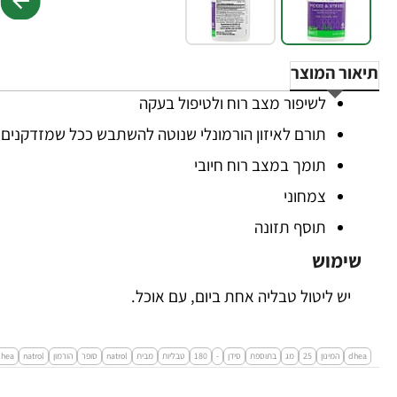
תיאור המוצר
לשיפור מצב רוח ולטיפול בעקה
תורם לאיזון הורמונלי שנוטה להשתבש ככל שמזדקנים
תומך במצב רוח חיובי
צמחוני
תוסף תזונה
שימוש
יש ליטול טבליה אחת ביום, עם אוכל.
dhea
המינון
25
מג
בתוספת
סידן
-
180
טבליות
מבית
natrol
סופר
הורמון
natrol
dhea