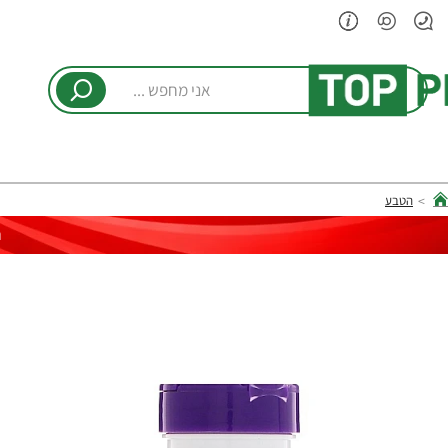
אני
מחפש
...
הטבע
hom
ר