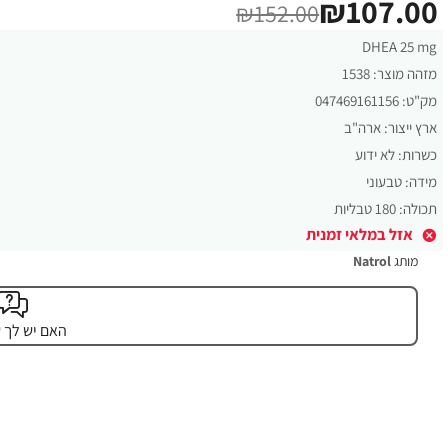
₪107.00
₪152.00
DHEA 25 mg
מזהה מוצר:
1538
מק"ט:
047469161156
ארץ ייצור:
ארה"ב
כשרות:
לא ידוע
מידה:
טבעוני
תכולה:
180 טבליות
אזל במלאי זמנית
מותג
Natrol
האם יש לך 